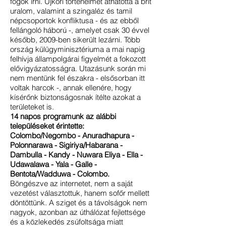
fogok írni. Újkori történelmét áthatotta a brit
uralom, valamint a szingaléz és tamil
népcsoportok konfliktusa - és az ebből
fellángoló háború -, amelyet csak 30 évvel
később, 2009-ben sikerült lezárni. Több
ország külügyminisztériuma a mai napig
felhívja állampolgárai figyelmét a fokozott
elővigyázatosságra.
Utazásunk során mi
nem mentünk fel északra - elsősorban itt
voltak harcok -, annak ellenére, hogy
kísérőnk biztonságosnak ítélte azokat a
területeket is.
14 napos programunk az alábbi
településeket érintette:
Colombo/Negombo - Anuradhapura -
Polonnarawa - Sigiriya/Habarana -
Dambulla - Kandy - Nuwara Eliya - Ella -
Udawalawa - Yala - Galle -
Bentota/Wadduwa - Colombo.
Böngészve az internetet, nem a saját
vezetést választottuk, hanem sofőr mellett
döntöttünk. A sziget és a távolságok nem
nagyok, azonban az úthálózat fejlettsége
és a közlekedés zsúfoltsága miatt