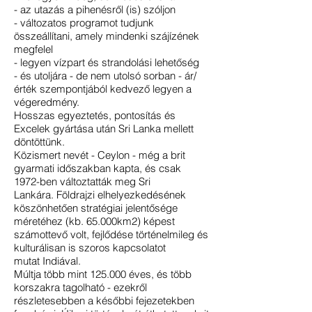
- az utazás a pihenésről (is) szóljon
- változatos programot tudjunk
összeállítani, amely mindenki szájízének
megfelel
- legyen vízpart és strandolási lehetőség
- és utoljára - de nem utolsó sorban - ár/
érték szempontjából kedvező legyen a
végeredmény.
Hosszas egyeztetés, pontosítás és
Excelek gyártása után Sri Lanka mellett
döntöttünk.
Közismert nevét - Ceylon - még a brit
gyarmati időszakban kapta, és csak
1972-ben változtatták meg Sri
Lankára. Földrajzi elhelyezkedésének
köszönhetően stratégiai jelentősége
méretéhez (kb. 65.000km2) képest
számottevő volt, fejlődése történelmileg és
kulturálisan is szoros kapcsolatot
mutat Indiával.
Múltja több mint 125.000 éves, és több
korszakra tagolható - ezekről
részletesebben a későbbi fejezetekben