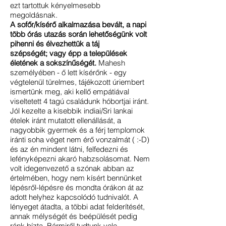
ezt tartottuk kényelmesebb
megoldásnak.
A sofőr/kísérő alkalmazása bevált, a napi
több órás utazás során lehetőségünk volt
pihenni és élvezhettük a táj
szépségét; vagy épp a települések
életének a sokszínűségét.
Mahesh
személyében - ő lett kísérőnk - egy
végtelenül türelmes, tájékozott úriembert
ismertünk meg, aki kellő empátiával
viseltetett 4 tagú családunk hóbortjai iránt.
Jól kezelte a kisebbik indiai/Sri lankai
ételek iránt mutatott ellenállását, a
nagyobbik gyermek és a férj templomok
iránti soha véget nem érő vonzalmát ( :-D)
és az én mindent látni, felfedezni és
lefényképezni akaró habzsolásomat. Nem
volt idegenvezető a szónak abban az
értelmében, hogy nem kísért bennünket
lépésről-lépésre és mondta órákon át az
adott helyhez kapcsolódó tudnivalót. A
lényeget átadta, a többi adat felderítését,
annak mélységét és beépülését pedig
ránk bízta. Bármiről tudtunk vele