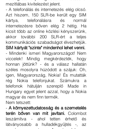
mezítlábas kivitelezést jelent.
- A telefonálás és internetezés elég olcsó.
Azt hiszem, 150 SLR-be került egy SIM
kártya, telefonálásra és normál
internetezésre bőven elég 2 hétig. Ha
kicsit több az online
közlési kényszerünk,
akkor további 200 SLR-ért a teljes
kommunikációs szabadságot élvezhetjük.
SIM kártyát "szinte" mindenhol lehet venni.
- Mindenki ismeri Magyarországot! Nem
viccelek! Mindig megkérdezték, hogy
honnan jöttünk? - és a válasz hallatán
széles mosolyra húzódott a szájuk: Oh,
igen, Magyarország, Nokia! És mutatták
rég Nokia telefonjukat. Számukra a
telefonok hátulján szereplő Made in
Hungary egyet jelent azzal, hogy a Nokia
magyar és nem finn termék.
Nem tetszett:
-
A környezettudatosság és a szemetelés
terén bőven van mit javítani.
Colombot
leszámítva - ahol tetten érhető és
látványosabb a hulladékgyűjtés -, az