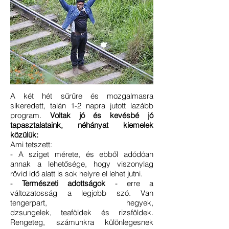
A két hét sűrűre és mozgalmasra
sikeredett, talán 1-2 napra jutott lazább
program.
Voltak jó és kevésbé jó
tapasztalataink, néhányat kiemelek
közülük:
Ami tetszett:
- A sziget mérete, és ebből adódóan
annak a lehetősége, hogy viszonylag
rövid idő alatt is sok helyre el lehet jutni.
-
Természeti adottságok
- erre a
változatosság a legjobb szó. Van
tengerpart, hegyek,
dzsungelek, teaföldek és rizsföldek.
Rengeteg, számunkra különlegesnek