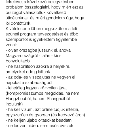
félretéve, a következő bejegyzésben
próbálom összefoglalni, hogy miért ezt az
országot választottuk következő
úticélunknak és miért gondolom úgy, hogy
jól döntöttünk.
Kivételesen időben megkezdtem a téli
szüneti program tervezgetését és több
szempontot is igyekeztem figyelembe
venni:
- olyan országba jussunk el, ahova
Magyarországról - talán - kicsit
bonyolultabb
- ne hasonlítson azokra a helyekre,
amelyeket eddig láttunk
- az oda- és visszajutás ne vegyen el
napokat a szabadságból
- lehetőleg legyen közvetlen járat
(kompromisszumos megoldás, ha nem
Hangzhouból, hanem Shanghaiból
indulunk)
- ha kell vízum, azt online tudjuk intézni,
egyszerűen és gyorsan (és kedvező áron)
- ne kelljen újabb oltásokat beadatni
- ne legyen hideg, sem esős évszak