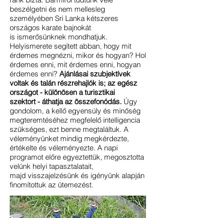
beszélgetni és nem mellesleg
személyében Sri Lanka kétszeres
országos karate bajnokát
is ismerősünknek mondhatjuk.
Helyismerete segített abban, hogy mit
érdemes megnézni, mikor és hogyan? Hol
érdemes enni, mit érdemes enni, hogyan
érdemes enni?
Ajánlásai szubjektívek
voltak és talán részrehajlók is; az egész
országot - különösen a turisztikai
szektort - áthatja az összefonódás.
Úgy
gondolom, a kellő egyensúly és minőség
megteremtéséhez megfelelő intelligencia
szükséges, ezt benne megtaláltuk. A
véleményünket mindig megkérdezte,
értékelte és véleményezte. A napi
programot előre egyeztettük, megosztotta
velünk helyi tapasztalatait,
majd visszajelzésünk és igényünk alapján
finomítottuk az ütemezést.