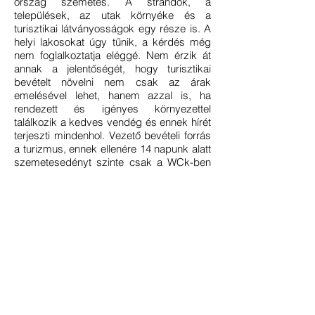
ország szemetes. A strandok, a
települések, az utak környéke és a
turisztikai látványosságok egy része is. A
helyi lakosokat úgy tűnik, a kérdés még
nem foglalkoztatja eléggé. Nem érzik át
annak a jelentőségét, hogy turisztikai
bevételt növelni nem csak az árak
emelésével lehet, hanem azzal is, ha
rendezett és igényes környezettel
találkozik a kedves vendég és ennek hírét
terjeszti mindenhol. Vezető bevételi forrás
a turizmus, ennek ellenére 14 napunk alatt
szemetesedényt szinte csak a WCk-ben
és a szállásokon találtunk. Ebben Kína jó
ellenpélda. Ugyan itt is sokan
automatikusan eldobják a szemetet, de
aki akarja, az a kukába is beleteheti - hisz
rengeteg van belőle -, és erőforrás is
rendelkezésre áll, hogy ezeket tisztán
tartsa. Vagy épp az eldobott szemetet
összeszedje.
A forgalom nagy, a vasúthálózat nem
fejlett, ezért a közlekedés 90%-a a
közutakon zajlik: buszon, autóval,