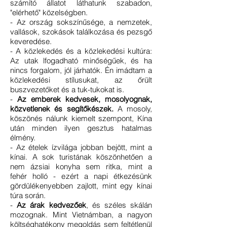
számító állatot láthatunk szabadon,
"elérhető" közelségben.
- Az ország sokszínűsége, a nemzetek,
vallások, szokások találkozása és pezsgő
keveredése.
- A közlekedés és a közlekedési kultúra:
Az utak lfogadható minőségűek, és ha
nincs forgalom, jól járhatók. Én imádtam a
közlekedési stílusukat, az őrült
buszvezetőket és a tuk-tukokat is.
-
Az emberek kedvesek, mosolyognak,
közvetlenek és segítőkészek.
A mosoly,
köszönés nálunk kiemelt szempont, Kína
után minden ilyen gesztus hatalmas
élmény.
- Az ételek ízvilága jobban bejött, mint a
kínai. A sok turistának köszönhetően a
nem ázsiai konyha sem ritka, mint a
fehér holló - ezért a napi étkezésünk
gördülékenyebben zajlott, mint egy kínai
túra során.
-
Az árak kedvezőek
, és széles skálán
mozognak. Mint Vietnámban, a nagyon
költséghatékony megoldás sem feltétlenül