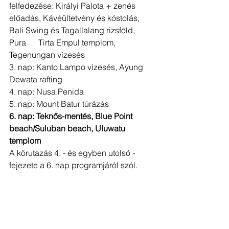
felfedezése: Királyi Palota + zenés 
előadás, Kávéültetvény és kóstolás, 
Bali Swing és Tagallalang rizsföld, 
Pura      Tirta Empul templom, 
Tegenungan vízesés
3. nap: Kanto Lampo vízesés, Ayung 
Dewata rafting
4. nap: Nusa Penida 
5. nap: Mount Batur túrázás
6. nap: Teknős-mentés, Blue Point 
beach/Suluban beach, Uluwatu 
templom
A körutazás 4. - és egyben utolsó - 
fejezete a 6. nap programjáról szól.