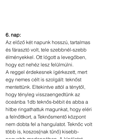
6. nap:
Az előző két napunk hosszú, tartalmas 
és fárasztó volt, tele szebbnél-szebb 
élményekkel. Ott lógott a levegőben, 
hogy ezt nehéz lesz felülmúlni. 
A reggel érdekesnek ígérkezett, mert 
egy nemes célt is szolgált: teknőst 
mentettünk. Eltekintve attól a ténytől, 
hogy tényleg visszaengedtünk az 
óceánba 1db teknős-bébit és abba a 
hitbe ringathattuk magunkat, hogy eléri 
a felnőttkort, a Teknősmentő központ 
nem dobta fel a hangulatot. Teknőc volt 
több is, koszos(nak tűnő) kisebb-
nagyobb medencében. A kínálatot 