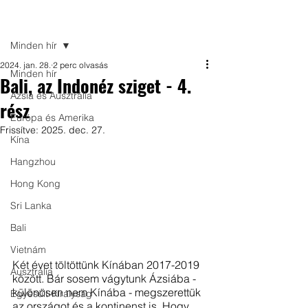
Bejegyzés
Minden hír
2024. jan. 28.
2 perc olvasás
Minden hír
Bali, az Indonéz sziget - 4.
Ázsia és Ausztrália
rész
Európa és Amerika
Frissítve:
2025. dec. 27.
Kína
Hangzhou
Hong Kong
Sri Lanka
Bali
Vietnám
Két évet töltöttünk Kínában 2017-2019 
Ausztrália
között. Bár sosem vágytunk Ázsiába - 
különösen nem Kínába - megszerettük 
Egyesült-Királyság
az országot és a kontinenst is. Hogy 