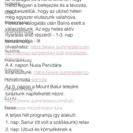
Írország
méltó legyen a befejezés és a távozás, 
megbeszéltük, hogy az utolsó héten 
USA
még egyszer elutazunk valahova. 
Olaszország
Hosszas válogatás után Balira esett a 
választásunk. Az egy hetes aktív 
Spanyolország
nyaralás első részéről - 1-3. nap 
beszámolója - itt 
Németország
olvashatsz: 
https://www.summester.com
Ausztria
/az-indonez-szigetvilag-bali-korutazas-
elso-resz
Franciaország
A 4. napon Nusa Penidára 
Szlovénia
kirándultunk: 
https://www.summester.co
m/bali-nusa-penida
Horvátország
Az 5. napon a Mount Batur tetejére 
Lengyelország
túráztunk napfelkeltét nézni: 
Ez+Az
https://www.summester.com/bali-
korutazas-mount-batur-tura
Ételek
A teljes hét programja így alakult:
1. nap: Sanur (itt volt a szállásunk) relax
2. nap: Ubud és környékének a 