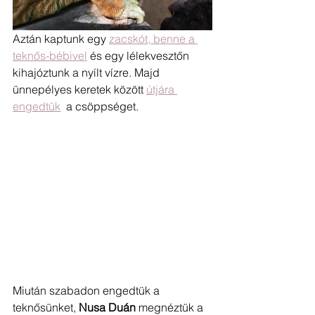
Aztán kaptunk egy 
zacskót, benne a 
teknős-bébivel
 és egy lélekvesztőn 
kihajóztunk a nyílt vízre. Majd 
ünnepélyes keretek között 
útjára 
engedtük
  a csöppséget.
Miután szabadon engedtük a 
teknősünket, 
Nusa Duán
 megnéztük a 