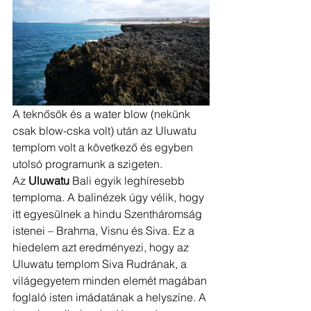
A teknősök és a water blow (nekünk 
csak blow-cska volt) után az Uluwatu 
templom volt a következő és egyben 
utolsó programunk a szigeten. 
Az 
Uluwatu 
Bali egyik leghíresebb 
temploma. A balinézek úgy vélik, hogy 
itt egyesülnek a hindu Szentháromság 
istenei – Brahma, Visnu és Siva. Ez a 
hiedelem azt eredményezi, hogy az 
Uluwatu templom Siva Rudrának, a 
világegyetem minden elemét magában 
foglaló isten imádatának a helyszíne. A 