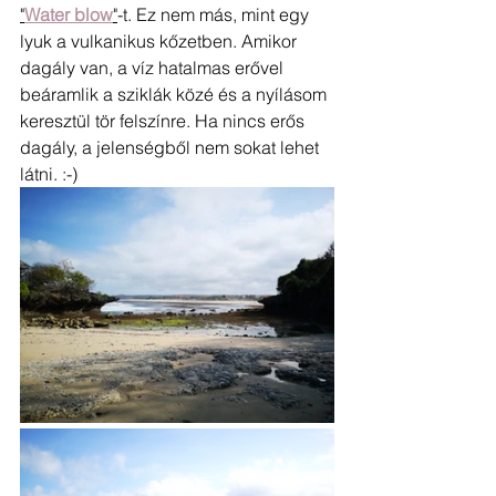
"
Water blow
"
-t. Ez nem más, mint egy 
lyuk a vulkanikus kőzetben. Amikor 
dagály van, a víz hatalmas erővel 
beáramlik a sziklák közé és a nyílásom 
keresztül tör felszínre. Ha nincs erős 
dagály, a jelenségből nem sokat lehet 
látni. :-) 