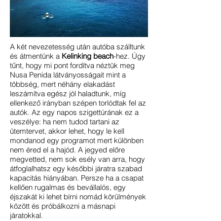
A két nevezetesség után autóba szálltunk
és átmentünk a
Kelinking beach
-hez. Úgy
tűnt, hogy mi pont fordítva néztük meg
Nusa Penida látványosságait mint a
többség, mert néhány elakadást
leszámítva egész jól haladtunk, míg
ellenkező irányban szépen torlódtak fel az
autók. Az egy napos szigettúrának ez a
veszélye: ha nem tudod tartani az
ütemtervet, akkor lehet, hogy le kell
mondanod egy programot mert különben
nem éred el a hajód. A jegyed előre
megvetted, nem sok esély van arra, hogy
átfoglalhatsz egy későbbi járatra szabad
kapacitás hiányában. Persze ha a csapat
kellően rugalmas és bevállalós, egy
éjszakát ki lehet bírni nomád körülmények
között és próbálkozni a másnapi
járatokkal.