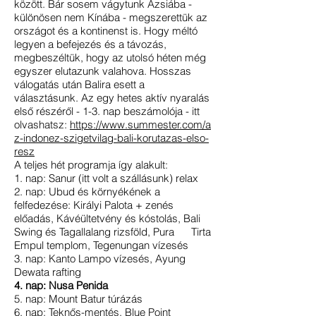
között. Bár sosem vágytunk Ázsiába -
különösen nem Kínába - megszerettük az
országot és a kontinenst is. Hogy méltó
legyen a befejezés és a távozás,
megbeszéltük, hogy az utolsó héten még
egyszer elutazunk valahova. Hosszas
válogatás után Balira esett a
választásunk.
Az egy hetes aktív nyaralás
első részéről - 1-3. nap beszámolója - itt
olvashatsz:
https://www.summester.com/a
z-indonez-szigetvilag-bali-korutazas-elso-
resz
A teljes hét programja így alakult:
1. nap: Sanur (itt volt a szállásunk) relax
2. nap: Ubud és környékének a
felfedezése: Királyi Palota + zenés
előadás, Kávéültetvény és kóstolás, Bali
Swing és Tagallalang rizsföld, Pura Tirta
Empul templom, Tegenungan vízesés
3. nap: Kanto Lampo vízesés, Ayung
Dewata rafting
4. nap: Nusa Penida
5. nap: Mount Batur túrázás
6. nap: Teknős-mentés, Blue Point