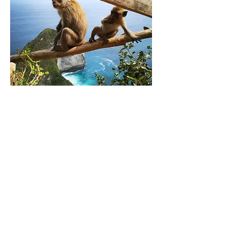
Ha több időnk van és megfelelő
felszereléssel rendelkezünk (cipő,
ruházat, sok innivaló, ennivaló), egy
meredek úton egészen a partig
legyalogolhatunk és a hófehér homokos
parton strandolhatunk. Az úszás 2023. óta
itt is tilos, sajnos több halálos baleset is
történt. Kelingking igazi Insta-posztos hely,
akárcsak a sziget több pontja.