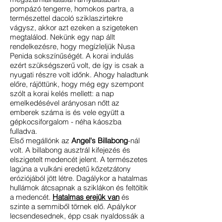
pompázó tengerre, homokos partra, a
természettel dacoló sziklaszirtekre
vágysz, akkor azt ezeken a szigeteken
megtalálod. Nekünk egy nap állt
rendelkezésre, hogy megízleljük Nusa
Penida sokszínűségét. A korai indulás
ezért szükségszerű volt, de így is csak a
nyugati részre volt időnk. Ahogy haladtunk
előre, rájöttünk, hogy még egy szempont
szólt a korai kelés mellett: a nap
emelkedésével arányosan nőtt az
emberek száma is és vele együtt a
gépkocsiforgalom - néha káoszba
fulladva.
Első megállónk az
Angel's Billabong
-nál
volt.
A billabong
ausztrál kifejezés és
elszigetelt medencét jelent. A természetes
lagúna a vulkáni eredetű kőzetzátony
eróziójából jött létre. Dagálykor a hatalmas
hullámok átcsapnak a sziklákon és feltöltik
a medencét.
Hatalmas erejük van
és
szinte a semmiből törnek elő. Apálykor
lecsendesednek, épp csak nyaldossák a