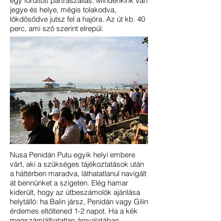
egy fordított partraszállás. Mindenkink van
jegye és helye, mégis tolakodva,
lökdösődve jutsz fel a hajóra. Az út kb. 40
perc, ami szó szerint elrepül.
Nusa Penidán Putu egyik helyi embere
várt, aki a szükséges tájékoztatások után
a háttérben maradva, láthatatlanul navigált
át bennünket a szigeten. Elég hamar
kiderült, hogy az útbeszámolók ajánlása
helytálló: ha Balin jársz, Penidán vagy Gilin
érdemes eltöltened 1-2 napot. Ha a kék
megszámlálhatatlan árnyalatában