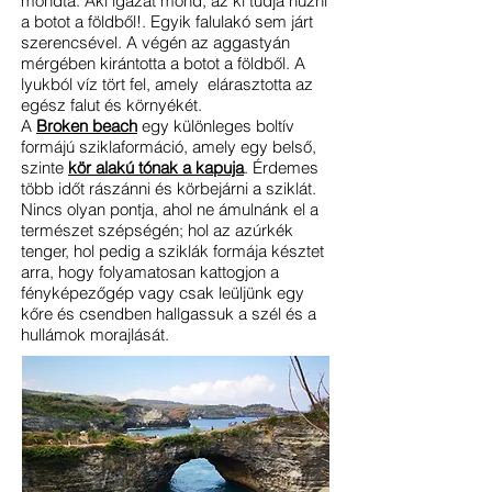
mondta: Aki igazat mond, az ki tudja húzni
a botot a földből!. Egyik falulakó sem járt
szerencsével. A végén az aggastyán
mérgében kirántotta a botot a földből. A
lyukból víz tört fel, amely elárasztotta az
egész falut és környékét.
A
Broken beach
egy különleges boltív
formájú sziklaformáció, amely egy belső,
szinte
kör alakú tónak a kapuja
. Érdemes
több időt rászánni és körbejárni a sziklát.
Nincs olyan pontja, ahol ne ámulnánk el a
természet szépségén; hol az azúrkék
tenger, hol pedig a sziklák formája késztet
arra, hogy folyamatosan kattogjon a
fényképezőgép vagy csak leüljünk egy
kőre és csendben hallgassuk a szél és a
hullámok morajlását.