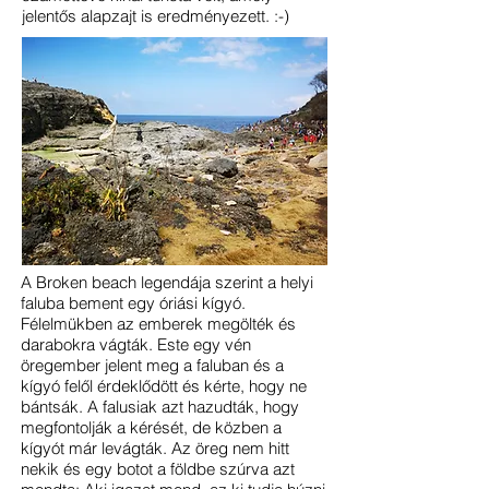
jelentős alapzajt is eredményezett. :-)
A Broken beach legendája szerint a helyi
faluba bement egy óriási kígyó.
Félelmükben az emberek megölték és
darabokra vágták. Este egy vén
öregember jelent meg a faluban és a
kígyó felől érdeklődött és kérte, hogy ne
bántsák. A falusiak azt hazudták, hogy
megfontolják a kérését, de közben a
kígyót már levágták. Az öreg nem hitt
nekik és egy botot a földbe szúrva azt