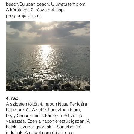
beach/Suluban beach, Uluwatu templom
A körutazás 2. része a 4. nap
programjáról szól.
4. nap:
A szigeten töltött 4. napon Nusa Penidára
hajóztunk át. Az előző posztban írtam,
hogy Sanur - mint lokáció - miért volt jó
választás. Ezen a napon éreztük igazán. A
hajók - szuper gyorsak! - Sanurból (is)
indulnak. A sziget nem óriási, de a