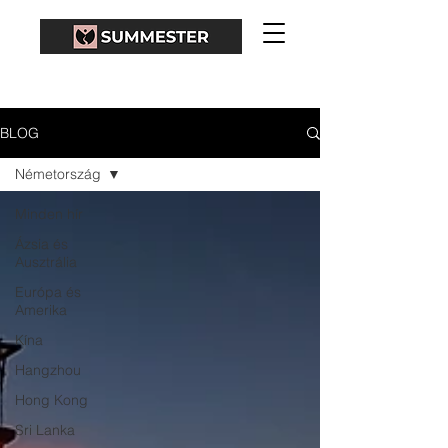
BLOG
Németország
Minden hír
Ázsia és
Ausztrália
Európa és
Amerika
Kína
Hangzhou
Hong Kong
Sri Lanka