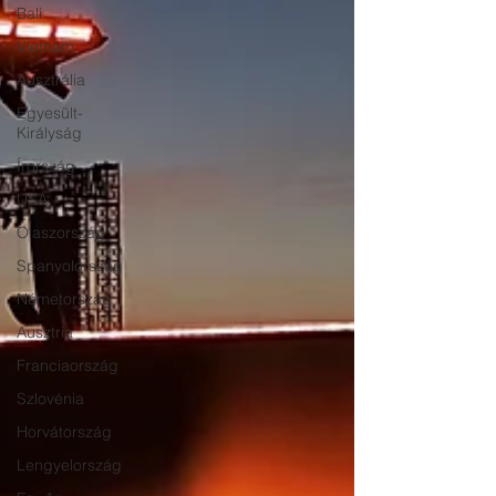
Bali
Vietnám
Ausztrália
Egyesült-
Királyság
Írország
USA
Olaszország
Spanyolország
Németország
Ausztria
Franciaország
Szlovénia
Horvátország
Lengyelország