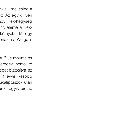
- aki mellesleg a 
. Az egyik ilyen 
agy Kék-hegység 
enc eleme a Kék-
környéke. Mi egy 
vonalon a Wolgan-
 A Blue mountains 
meredek homokkő 
get biztosítva az 
 1 évvel később 
kaliptuszok után 
nks egyik picnic 