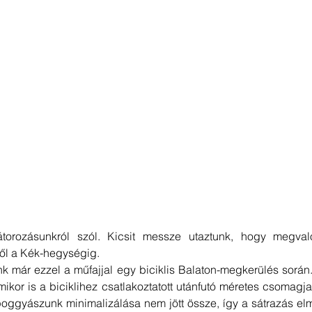
átorozásunkról szól. Kicsit messze utaztunk, hogy megvaló
ről a Kék-hegységig.
k már ezzel a műfajjal egy biciklis Balaton-megkerülés során
ikor is a biciklihez csatlakoztatott utánfutó méretes csomagja
poggyászunk minimalizálása nem jött össze, így a sátrazás elm