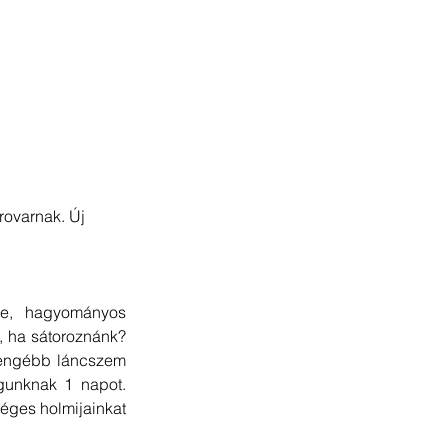
rovarnak. Új 
e, hagyományos 
, ha sátoroznánk? 
yengébb láncszem 
unknak 1 napot. 
éges holmijainkat 