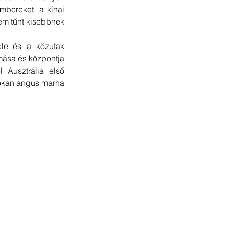
mbereket, a kínai 
sem tűnt kisebbnek 
le és a közutak 
mása és központja 
 Ausztrália első 
okan angus marha 