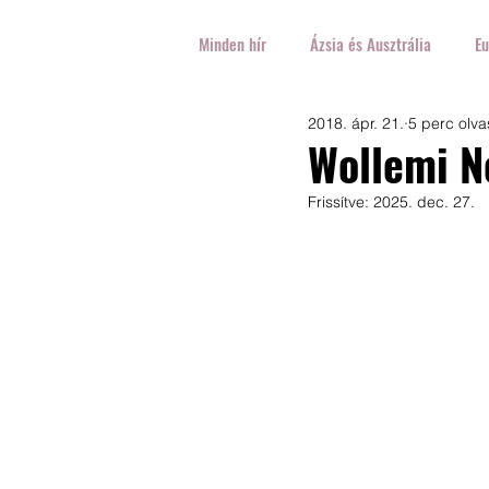
Minden hír
Ázsia és Ausztrália
Eu
2018. ápr. 21.
5 perc olva
Ausztrália
Egyesült-Királyság
Wollemi N
Frissítve:
2025. dec. 27.
Franciaország
Szlovénia
H