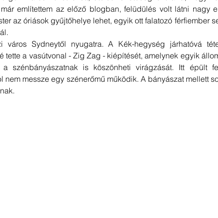
 már említettem az előző blogban, felüdülés volt látni nagy e
ter az óriások gyűjtőhelye lehet, egyik ott falatozó férfiember 
ál.
i város Sydneytől nyugatra. A Kék-hegység járhatóvá téte
 tette a vasútvonal - Zig Zag - kiépítését, amelynek egyik állo
 a szénbányászatnak is köszönheti virágzását. Itt épült fel
ól nem messze egy szénerőmű működik. A bányászat mellett s
znak.