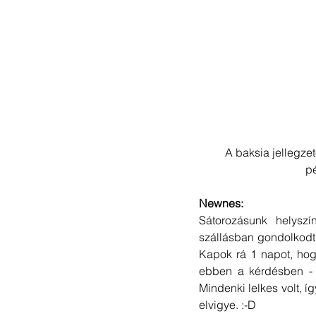
A baksia jellegze
pé
Newnes: 
Sátorozásunk helysz
szállásban gondolkodtu
Kapok rá 1 napot, hog
ebben a kérdésben - 
Mindenki lelkes volt, í
elvigye. :-D