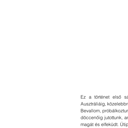
Ez a történet első s
Ausztráliáig, közelebb
Bevallom, próbálkoztun
döccenőig jutottunk, am
magát és elfeküdt. Úti