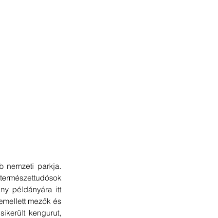
nemzeti parkja. 
természettudósok 
ny példányára itt 
 emellett mezők és 
került kengurut, 