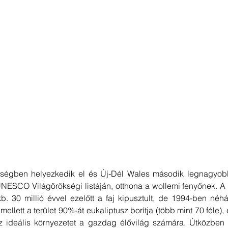
ségben helyezkedik el és Új-Dél Wales második legnagyobb 
NESCO Világörökségi listáján, otthona a wollemi fenyőnek. A 
. 30 millió évvel ezelőtt a faj kipusztult, de 1994-ben néhá
ő mellett a terület 90%-át eukaliptusz borítja (több mint 70 féle),
z ideális környezetet a gazdag élővilág számára. Útközben si