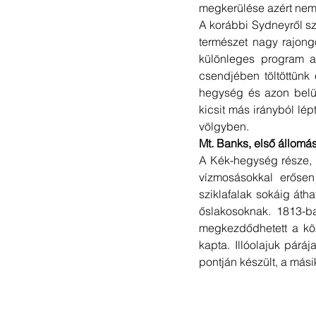
megkerülése azért nem
A korábbi Sydneyről sz
természet nagy rajong
különleges program a
csendjében töltöttün
hegység és azon belül
kicsit más irányból l
völgyben. 
Mt. Banks, első állomás
A Kék-hegység része, n
vízmosásokkal erősen
sziklafalak sokáig átha
őslakosoknak. 1813-b
megkezdődhetett a köz
kapta. Illóolajuk pár
pontján készült, a mási