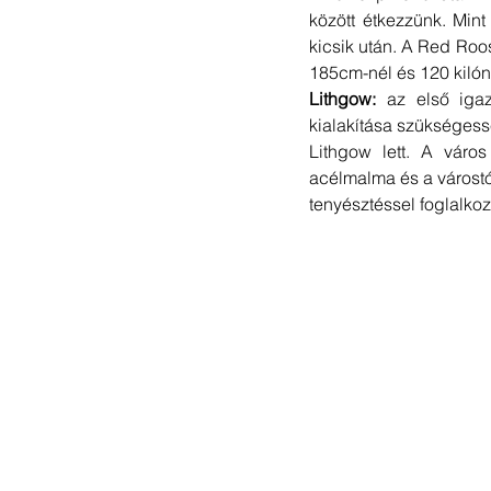
között étkezzünk. Mint
kicsik után. A Red Roos
185cm-nél és 120 kilón
Lithgow:
 az első igaz
kialakítása szükségessé
Lithgow lett. A város
acélmalma és a várost
tenyésztéssel foglalko