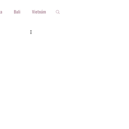
ka
Bali
Vietnám
rszág
Ausztria