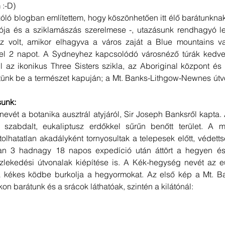
 :-D)
óló blogban említettem, hogy köszönhetően itt élő barátunknak 
ója és a sziklamászás szerelmese -, utazásunk rendhagyó lett
z volt, amikor elhagyva a város zaját a Blue mountains v
k el 2 napot. A Sydneyhez kapcsolódó városnéző túrák kedv
 az ikonikus Three Sisters szikla, az Aboriginal központ és 
éptünk be a természet kapuján; a Mt. Banks-Lithgow-Newnes út
unk: 
evét a botanika ausztrál atyjáról, Sir Joseph Banksről kapta.
 szabdalt, eukaliptusz erdőkkel sűrűn benőtt terület. A 
tolhatatlan akadályként tornyosultak a telepesek előtt, védettsé
an 3 hadnagy 18 napos expedíció után áttört a hegyen és
lekedési útvonalak kiépítése is. A Kék-hegység nevét az eu
ája kékes ködbe burkolja a hegyormokat. Az első kép a Mt. Ba
kon barátunk és a srácok láthatóak, szintén a kilátónál: