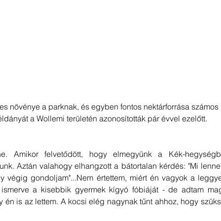
tes növénye a parknak, és egyben fontos nektárforrása számos 
ldányát a Wollemi területén azonosították pár évvel ezelőtt. 
íne. Amikor felvetődött, hogy elmegyünk a Kék-hegységb
nk. Aztán valahogy elhangzott a bátortalan kérdés: "Mi lenne
y végig gondoljam"...Nem értettem, miért én vagyok a legg
ismerve a kisebbik gyermek kígyó fóbiáját - de adtam mag
gy én is az lettem. A kocsi elég nagynak tűnt ahhoz, hogy szüks