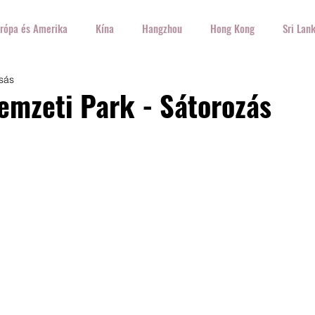
rópa és Amerika
Kína
Hangzhou
Hong Kong
Sri Lan
sás
Írország
USA
Olaszország
Spanyolország
Németo
emzeti Park - Sátorozás
orvátország
Lengyelország
Ez+Az
Ételek