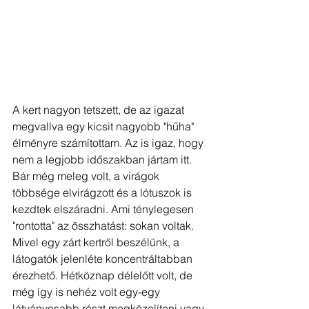
A kert nagyon tetszett, de az igazat 
megvallva egy kicsit nagyobb "hűha" 
élményre számítottam. Az is igaz, hogy 
nem a legjobb időszakban jártam itt. 
Bár még meleg volt, a virágok 
többsége elvirágzott és a lótuszok is 
kezdtek elszáradni. Ami ténylegesen 
"rontotta" az összhatást: sokan voltak. 
Mivel egy zárt kertről beszélünk, a 
látogatók jelenléte koncentráltabban 
érezhető. Hétköznap délelőtt volt, de 
még így is nehéz volt egy-egy 
látványosabb részt megközelíteni vagy 