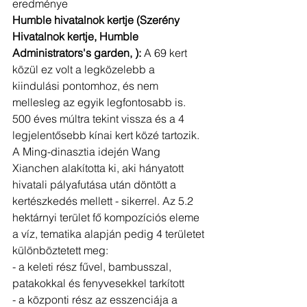
eredménye
Humble hivatalnok kertje (Szerény 
Hivatalnok kertje, Humble 
Administrators's garden, ):
 A 69 kert 
közül ez volt a legközelebb a 
kiindulási pontomhoz, és nem 
mellesleg az egyik legfontosabb is. 
500 éves múltra tekint vissza és a 4 
legjelentősebb kínai kert közé tartozik. 
A Ming-dinasztia idején Wang 
Xianchen alakította ki, aki hányatott 
hivatali pályafutása után döntött a 
kertészkedés mellett - sikerrel. Az 5.2 
hektárnyi terület fő kompozíciós eleme 
a víz, tematika alapján pedig 4 területet 
különböztetett meg:
- a keleti rész fűvel, bambusszal, 
patakokkal és fenyvesekkel tarkított
- a központi rész az esszenciája a 