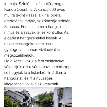
formája. Szintén itt nézhetjük meg a 
Kunqu Operát is. A kunqu 600 éves 
múltra tekint vissza, a kínai opera 
eredetének tartják, szülőhazája szintén 
Szucsou. Fontos eleme a hang, a 
ritmus és a szavak teljes kontrollja. Az 
előadást hangszerekkel kísérik. A 
nevezetességeket nem csak 
gyalogosan, hanem vízitaxival is 
megközelíthetjük. 
Ha a kertek közül a fent említetteket 
választjuk, ezt a városrészt semmiképp 
se hagyjuk le a listánkról. Imádtam a 
hangulatát, és itt a nyüzsgés 
kifejezetten "jól állt" az utcáknak.