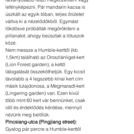
lefényképezni. Pár mandarin kacsa is 
úszkált az egyik tóban, teljes őrületet 
váltva ki a nézelődőkből. Egymást 
lökdösve próbálták megörökíteni a 
pillanatot, ahogy beúsztak a lótuszok 
közé. 
Nem messze a Humble-kerttől (kb. 
1,5km) található az Oroszlánliget-kert 
(Lion Forest garden), a kettő 
látogatását összeköthetjük. Egy kicsit 
távolabb a 4 legszebb kínai kert cím 
másik tulajdonosa, a Megmaradt-kert 
(Lingering garden) van. Ezen kívül 
több mint 60 kert vár bennünket, csak 
idő és érdeklődés kérdése, mennyit 
nézünk meg belőlük.
Pincsiang-utca (Pingjiang street):
Gyalog pár percre a Humble-kerttől 