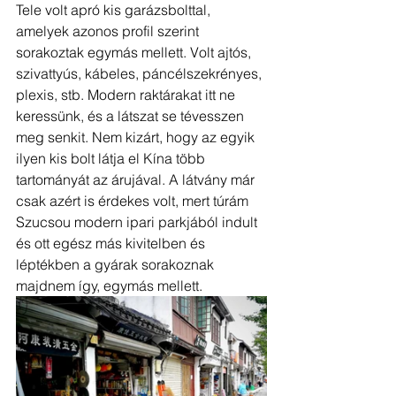
Tele volt apró kis garázsbolttal, 
amelyek azonos profil szerint 
sorakoztak egymás mellett. Volt ajtós, 
szivattyús, kábeles, páncélszekrényes, 
plexis, stb. Modern raktárakat itt ne 
keressünk, és a látszat se tévesszen 
meg senkit. Nem kizárt, hogy az egyik 
ilyen kis bolt látja el Kína több 
tartományát az árujával. A látvány már 
csak azért is érdekes volt, mert túrám 
Szucsou modern ipari parkjából indult 
és ott egész más kivitelben és 
léptékben a gyárak sorakoznak 
majdnem így, egymás mellett.