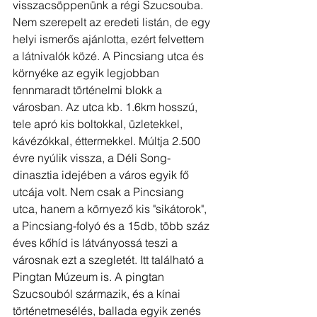
visszacsöppenünk a régi Szucsouba. 
Nem szerepelt az eredeti listán, de egy 
helyi ismerős ajánlotta, ezért felvettem 
a látnivalók közé. A Pincsiang utca és 
környéke az egyik legjobban 
fennmaradt történelmi blokk a 
városban. Az utca kb. 1.6km hosszú, 
tele apró kis boltokkal, üzletekkel, 
kávézókkal, éttermekkel. Múltja 2.500 
évre nyúlik vissza, a Déli Song-
dinasztia idejében a város egyik fő 
utcája volt. Nem csak a Pincsiang 
utca, hanem a környező kis "sikátorok", 
a Pincsiang-folyó és a 15db, több száz 
éves kőhíd is látványossá teszi a 
városnak ezt a szegletét. Itt található a 
Pingtan Múzeum is. A pingtan 
Szucsouból származik, és a kínai 
történetmesélés, ballada egyik zenés 