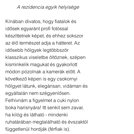
A rezidencia egyik helyisége
Kínában divatos, hogy fiatalok és 
idősek egyaránt profi fotóssal 
készíttetnek képet, és ehhez sokszor 
az élő természet adja a hátteret. Az 
idősebb hölgyek legtöbbször 
klasszikus viseletbe öltöznek, szépen 
kisminkelik magukat és gyakorlott 
módon pózolnak a kamerák előtt. A 
következő képen is egy csokornyi 
hölgyet látunk, elegánsan, vidáman és 
egyáltalán nem szégyenlősen. 
Felhívnám a figyelmet a cuki nylon 
boka harisnyára! Itt senkit sem zavar, 
ha kilóg és látható - mindenki 
ruhatárában megtalálható és évszaktól 
függetlenül hordják (férfiak is).  