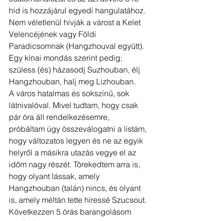
híd is hozzájárul egyedi hangulatához. 
Nem véletlenül hívják a várost a Kelet 
Velencéjének vagy Földi 
Paradicsomnak (Hangzhouval együtt). 
Egy kínai mondás szerint pedig: 
szüless (és) házasodj Suzhouban, élj 
Hangzhouban, halj meg Lizhouban. 
A város hatalmas és sokszínű, sok 
látnivalóval. Mivel tudtam, hogy csak 
pár óra áll rendelkezésemre, 
próbáltam úgy összeválogatni a listám, 
hogy változatos legyen és ne az egyik 
helyről a másikra utazás vegye el az 
időm nagy részét. Törekedtem arra is, 
hogy olyant lássak, amely 
Hangzhouban (talán) nincs, és olyant 
is, amely méltán tette híressé Szucsout.
Következzen 5 órás barangolásom 