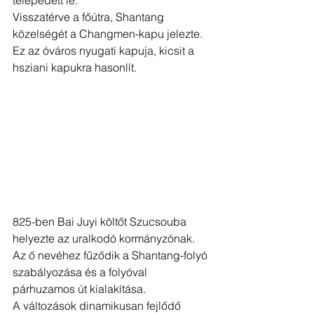
telepedett le. 
Visszatérve a főútra, Shantang 
közelségét a Changmen-kapu jelezte. 
Ez az óváros nyugati kapuja, kicsit a 
hsziani kapukra hasonlít. 
825-ben Bai Juyi költőt Szucsouba 
helyezte az uralkodó kormányzónak. 
Az ő nevéhez fűződik a Shantang-folyó 
szabályozása és a folyóval 
párhuzamos út kialakítása. 
A változások dinamikusan fejlődő 