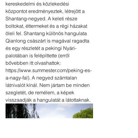
kereskedelmi és közlekedési 
központot eredményeztek, létrejött a 
Shantang-negyed. A keleti része 
boltokat, éttermeket és a régi házakat 
öleli fel. Shantang különös hangulata 
Qianlong császárt is magával ragadta 
és egy részletét a pekingi Nyári-
palotában is felépíttette (erről 
bővebben itt olvashattok: 
https://www.summester.com/peking-es-
a-nagy-fal). A negyed számtalan 
látnivalót kínál. Nem jártam be minden 
szegletét, de remélem, a képek 
visszaadják a hangulatát a látottaknak. 