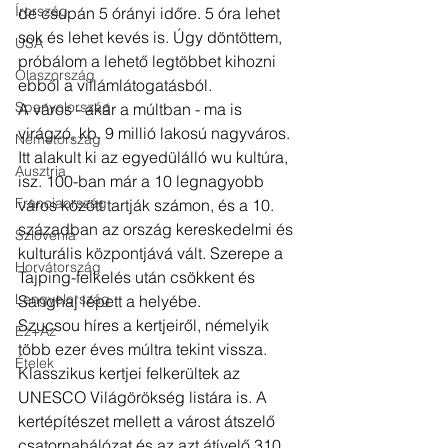
Írország
de csupán 5 órányi időre. 5 óra lehet 
sok és lehet kevés is. Úgy döntöttem,  
USA
próbálom a lehető legtöbbet kihozni 
Olaszország
ebből a villámlátogatásból.
Spanyolország
A város - akár a múltban - ma is 
virágzó, kb. 9 millió lakosú nagyváros. 
Németország
Itt alakult ki az egyedülálló wu kultúra, 
Ausztria
isz. 100-ban már a 10 legnagyobb 
Franciaország
város között tartják számon, és a 10. 
században az ország kereskedelmi és 
Szlovénia
kulturális központjává vált. Szerepe a 
Horvátország
Tajping-felkelés után csökkent és 
Lengyelország
Sanghaj lépett a helyébe. 
Szucsou híres a kertjeiről, némelyik 
Ez+Az
több ezer éves múltra tekint vissza. 
Ételek
Klasszikus kertjei felkerültek az 
UNESCO Világörökség listára is. A 
kertépítészet mellett a várost átszelő 
csatornahálózat és az azt átívelő 310 