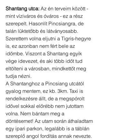
Shantang utca:
 Az én terveim között - 
mint víziváros és óváros - ez a rész 
szerepelt. Hasonlít Pincsiangra, de 
talán lüktetőbb és látványosabb. 
Szerettem volna eljutni a Tigris-hegyre 
is, ez azonban nem fért bele az 
időmbe. Viszont a Shantang egyik 
vége idevezet, és aki több időt tud 
eltölteni a városban, mindkettőt meg 
tudja nézni.
A Shantanghoz a Pincsiang utcától 
gyalog mentem, ez kb. 3km. Taxi is 
rendelkezésre állt, de a megspórolt 
idővel sokkal előrébb nem jutottam 
volna. Nem bántam meg a 
döntésemet! Az utam során áthaladtam 
egy ipari parkon, legalább is a táblán 
szereplő angol fordítás annak nevezte. 