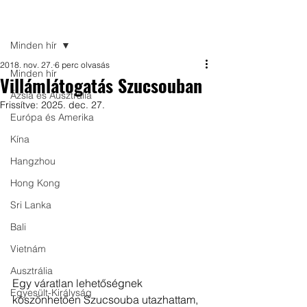
Bejegyzés
Minden hír
2018. nov. 27.
6 perc olvasás
Minden hír
Villámlátogatás Szucsouban
Ázsia és Ausztrália
Frissítve:
2025. dec. 27.
Európa és Amerika
Kína
Hangzhou
Hong Kong
Sri Lanka
Bali
Vietnám
Ausztrália
Egy váratlan lehetőségnek 
Egyesült-Királyság
köszönhetően Szucsouba utazhattam, 