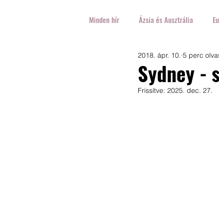
Minden hír
Ázsia és Ausztrália
Eu
2018. ápr. 10.
5 perc olva
Ausztrália
Egyesült-Királyság
Sydney - s
Frissítve:
2025. dec. 27.
Franciaország
Szlovénia
H