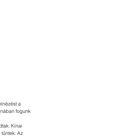
elnézést a 
Kínában fogunk 
tak. Kínai 
tűntek. Az 