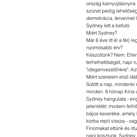
ország karnyújtásnyira 
szünet pedig lehetősé
demokrácia, terveimet l
Sydney lett a befutó. 
Miért Sydney? 
Már 6 éve itt él a férj l
nyomósabb érv? 
Készültünk? Nem. Ellen
terhelhetőségét, napi r
"idegenvezetőnkre". Az
Miért szerelem első lát
Sütött a nap, mindenki
minden. 8 hónap Kína u
Sydney hangulata - engem
jelenlétét: modern fel
bájos keveréke, amely
korba repít vissza - vag
Finomakat ettünk és itt
napi kosztunk. Sydney -