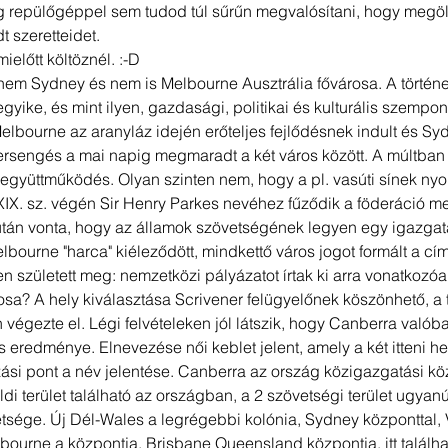
g repülőgéppel sem tudod túl sűrűn megvalósítani, hogy megöl
 szeretteidet.
előtt költöznél. :-D
 nem Sydney és nem is Melbourne Ausztrália fővárosa. A történe
gyike, és mint ilyen, gazdasági, politikai és kulturális szempon
. Melbourne az aranyláz idején erőteljes fejlődésnek indult és Sy
versengés a mai napig megmaradt a két város között. A múltban 
 együttműködés. Olyan szinten nem, hogy a pl. vasúti sínek nyom
XIX. sz. végén Sir Henry Parkes nevéhez fűződik a föderáció 
n vonta, hogy az államok szövetségének legyen egy igazgatás
bourne "harca" kiéleződött, mindkettő város jogot formált a cím
született meg: nemzetközi pályázatot írtak ki arra vonatkozóa
osa? A hely kiválasztása Scrivener felügyelőnek köszönhető, a 
fin végezte el. Légi felvételeken jól látszik, hogy Canberra valób
s eredménye. Elnevezése női keblet jelent, amely a két itteni he
ozási pont a név jelentése. Canberra az ország közigazgatási kö
ldi terület található az országban, a 2 szövetségi terület ugya
tsége. Új Dél-Wales a legrégebbi kolónia, Sydney központtal, V
bourne a központja. Brisbane Queensland központja, itt találhat