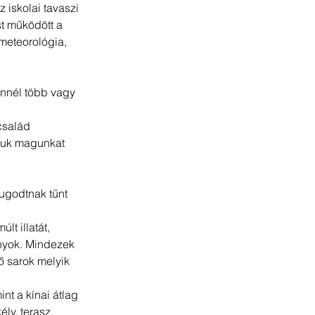
 iskolai tavaszi 
t működött a 
 meteorológia, 
 ennél több vagy 
család 
ztuk magunkat 
ugodtnak tűnt 
lt illatát, 
ányok. Mindezek 
 sarok melyik 
nt a kínai átlag 
ly, terasz, 