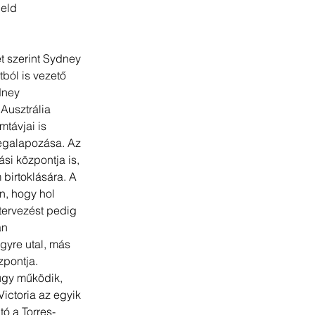
eld 
t szerint Sydney 
tból is vezető 
dney 
Ausztrália 
távjai is 
megalapozása. Az 
i központja is, 
 birtoklására. A 
n, hogy hol 
tervezést pedig 
an 
gyre utal, más 
zpontja. 
núgy működik, 
ictoria az egyik 
ó a Torres-