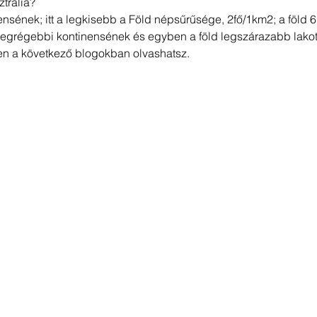
trália?
ensének; itt a legkisebb a Föld népsűrűsége, 2fő/1km2; a föld 
legrégebbi kontinensének és egyben a föld legszárazabb lakott 
n a következő blogokban olvashatsz.