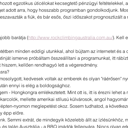
hozott egzotikus úticélokat kecsegtető pénzügyi feltételekkel, az
get adott arra, hogy hosszabb programban gondolkodjunk. Mos
eszavazták a fiúk, és bár esős, őszi időszakot prognosztizált a
egjobb barátja (
http://www.rockclimbingaustralia.com.au/
). Kell
tétben minden eddigi utunkkal, ahol bújtam az internetet és a 
utinját ismerve próbáltam összeállítani a programunkat, itt rábí
t hiszem, kellően rendhagyó lett a végeredmény.
ásra? 
 mosolygott, kedvesek voltak az emberek és olyan "ráérősen" ny
tán ennyi is elég a boldogsághoz. 
 - Hongkongra emlékeztetett. Mint ott is, itt is érezni lehet a mú
hőkarcolók, mellette amerikai stílusú külvárosok, angol hagyom
 lépten-nyomon meglepetést okoz. Sosem tudhatod, a következő
y épp előre. 
unk. Semmi extrát, de mindegyik közelebb állt az ízlésünkhöz, mi
 és talán Ausztrália - a BBQ imádók fellegvára. Nincs olyan erké