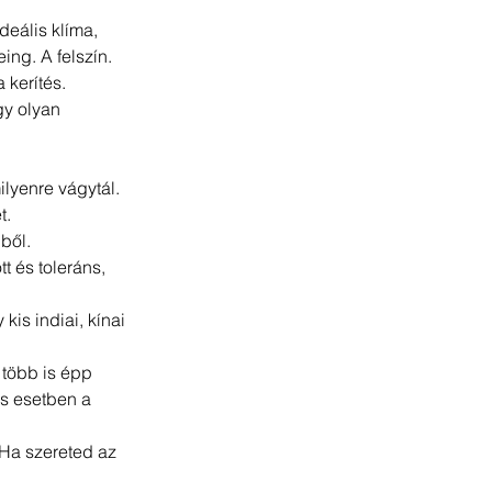
deális klíma, 
ing. A felszín.
kerítés. 
gy olyan 
yenre vágytál. 
t.
ből. 
t és toleráns, 
is indiai, kínai 
 több is épp 
és esetben a 
 Ha szereted az 