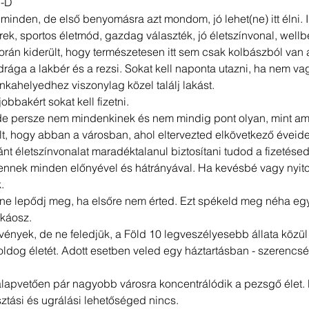
:-D
minden, de első benyomásra azt mondom, jó lehet(ne) itt élni. I
k, sportos életmód, gazdag választék, jó életszínvonal, wellbe
án kiderült, hogy természetesen itt sem csak kolbászból van a 
drága a lakbér és a rezsi. Sokat kell naponta utazni, ha nem va
kahelyedhez viszonylag közel találj lakást. 
obbakért sokat kell fizetni. 
e persze nem mindenkinek és nem mindig pont olyan, mint amil
t, hogy abban a városban, ahol eltervezted elkövetkező éveide
nt életszínvonalat maradéktalanul biztosítani tudod a fizetésed
, ennek minden előnyével és hátrányával. Ha kevésbé vagy nyitot
. 
ne lepődj meg, ha elsőre nem érted. Ezt spékeld meg néha egy k
 káosz. 
vények, de ne feledjük, a Föld 10 legveszélyesebb állata közül
boldog életét. Adott esetben veled egy háztartásban - szerencs
 alapvetően pár nagyobb városra koncentrálódik a pezsgő élet.
sztási és ugrálási lehetőséged nincs. 