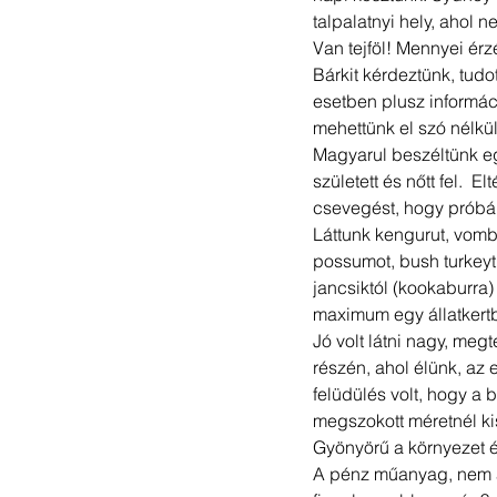
talpalatnyi hely, ahol ne
Van tejföl! Mennyei érzé
Bárkit kérdeztünk, tudot
esetben plusz informáci
mehettünk el szó nélkül
Magyarul beszéltünk eg
született és nőtt fel.  
csevegést, hogy próbál
Láttunk kengurut, vombat
possumot, bush turkeyt 
jancsiktól (kookaburra)
maximum egy állatkertb
Jó volt látni nagy, meg
részén, ahol élünk, az
felüdülés volt, hogy a 
megszokott méretnél ki
Gyönyörű a környezet é
A pénz műanyag, nem á