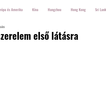
rópa és Amerika
Kína
Hangzhou
Hong Kong
Sri Lan
sás
Írország
USA
Olaszország
Spanyolország
Németo
zerelem első látásra
orvátország
Lengyelország
Ez+Az
Ételek