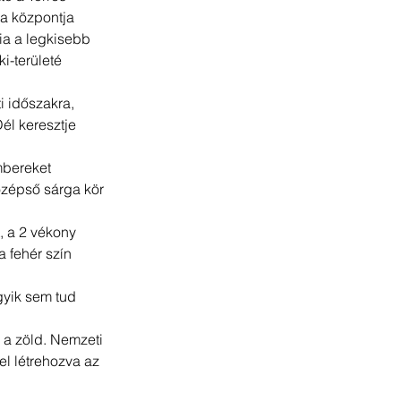
ia központja 
ia a legkisebb 
i-területé 
i időszakra, 
él keresztje 
mbereket 
középső sárga kör 
, a 2 vékony 
a fehér szín 
gyik sem tud 
 a zöld. Nemzeti 
el létrehozva az 