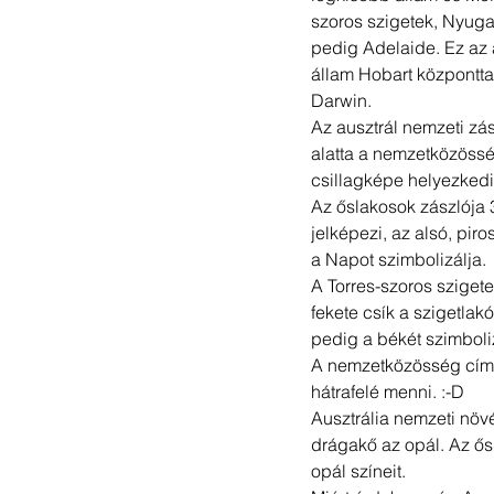
szoros szigetek, Nyuga
pedig Adelaide. Ez az 
állam Hobart központtal
Darwin.
Az ausztrál nemzeti zá
alatta a nemzetközösség
csillagképe helyezkedi
Az őslakosok zászlója 3
jelképezi, az alsó, pir
a Napot szimbolizálja.
A Torres-szoros szigete
fekete csík a szigetlakó
pedig a békét szimboliz
A nemzetközösség címeré
hátrafelé menni. :-D 
Ausztrália nemzeti növé
drágakő az opál. Az ősl
opál színeit.