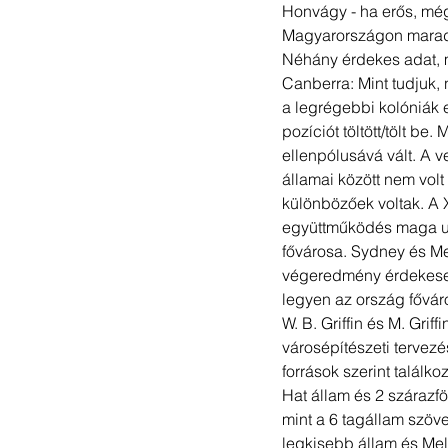
Honvágy - ha erős, mé
Magyarországon maradt
Néhány érdekes adat, mi
Canberra: Mint tudjuk,
a legrégebbi kolóniák e
pozíciót töltött/tölt be
ellenpólusává vált. A 
államai között nem volt
különbözőek voltak. A 
együttműködés maga utá
fővárosa. Sydney és Mel
végeredmény érdekesen 
legyen az ország fővár
W. B. Griffin és M. Grif
városépítészeti tervezé
források szerint találk
Hat állam és 2 szárazfö
mint a 6 tagállam szöve
legkisebb állam és Mel