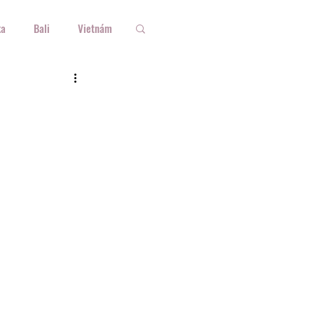
ka
Bali
Vietnám
rszág
Ausztria