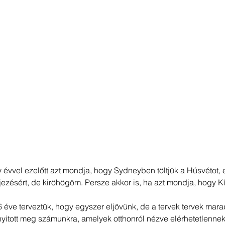
 évvel ezelőtt azt mondja, hogy Sydneyben töltjük a Húsvétot, 
ejezésért, de kiröhögöm. Persze akkor is, ha azt mondja, hogy 
éve terveztük, hogy egyszer eljövünk, de a tervek tervek marad
nyitott meg számunkra, amelyek otthonról nézve elérhetetlennek 