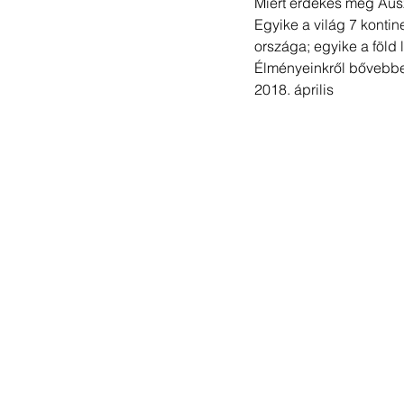
Miért érdekes még Ausz
Egyike a világ 7 kontin
országa; egyike a föld 
Élményeinkről bővebbe
​2018. április