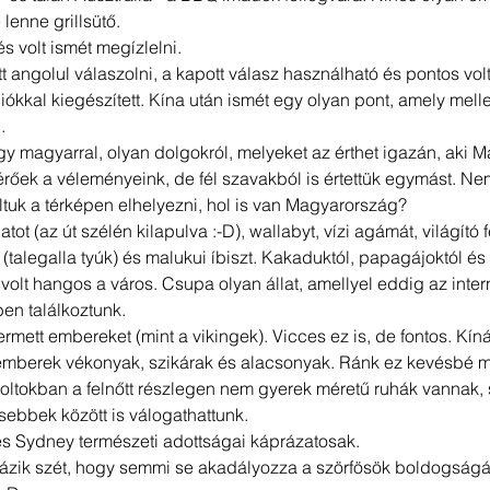
 lenne grillsütő. 
s volt ismét megízlelni.
t angolul válaszolni, a kapott válasz használható és pontos volt
ókkal kiegészített. Kína után ismét egy olyan pont, amely melle
.
y magyarral, olyan dolgokról, melyeket az érthet igazán, aki 
Eltérőek a véleményeink, de fél szavakból is értettük egymást. N
tuk a térképen elhelyezni, hol is van Magyarország?
ot (az út szélén kilapulva :-D), wallabyt, vízi agámát, világító fé
(talegalla tyúk) és malukui íbiszt. Kakaduktól, papagájoktól é
 volt hangos a város. Csupa olyan állat, amellyel eddig az inte
en találkoztunk.
termett embereket (mint a vikingek). Vicces ez is, de fontos. Kí
 emberek vékonyak, szikárak és alacsonyak. Ránk ez kevésbé m
boltokban a felnőtt részlegen nem gyerek méretű ruhák vannak, s
sebbek között is válogathattunk.
s Sydney természeti adottságai káprázatosak.
zik szét, hogy semmi se akadályozza a szörfösök boldogságát