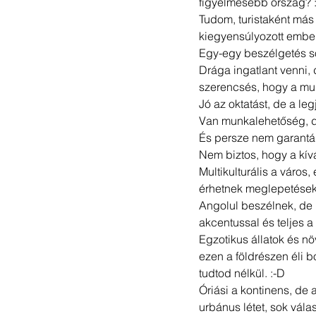
figyelmesebb ország? 
Tudom, turistaként más 
kiegyensúlyozott embere
Egy-egy beszélgetés sor
Drága ingatlant venni, 
szerencsés, hogy a mun
Jó az oktatást, de a legj
Van munkalehetőség, d
És persze nem garantál
Nem biztos, hogy a kívá
Multikulturális a város
érhetnek meglepetések
Angolul beszélnek, de 
akcentussal és teljes a
Egzotikus állatok és nö
ezen a földrészen éli 
tudtod nélkül. :-D
Óriási a kontinens, de
urbánus létet, sok vála