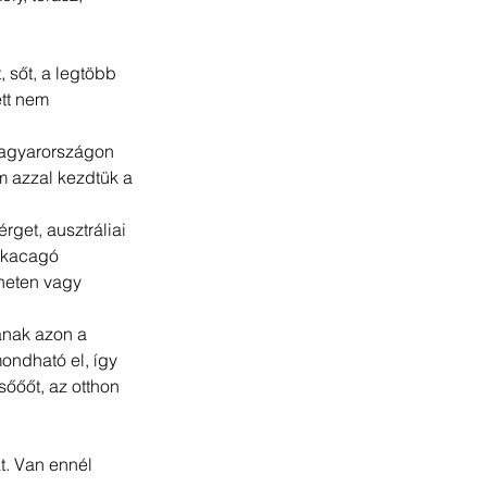
, sőt, a legtöbb 
tt nem 
Magyarországon 
em azzal kezdtük a 
rget, ausztráliai 
s kacagó 
rneten vagy 
nának azon a 
ondható el, így 
őőőt, az otthon 
. Van ennél 