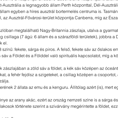
t-Ausztrália a legnagyobb állam Perth központtal, Dél-Ausztrál
állam egyben a híres ausztrál bortermelés centruma is. Tasmán
, az Ausztrál-Fővárosi-terület központja Canberra, míg az Észak
szlóban megtalálható Nagy-Britannia zászlaja, utalva a gyarmat
 csillaga (7 ágú: 6 állam és a szárazföldi területek), jobbra a D
k el.
 színű: fekete, sárga és piros. A felső, fekete sáv az őslakos e
os sáv a Földet és a Földdel való spirituális kapcsolatot, míg a 
k zászlajában a zöld sáv a földet, a kék sáv középen az óceánt
kat, a fehér fejdísz a szigeteket, a csillag középen a csoportot, 
álja.
nek 2 állata az emu és a kenguru. Állítólag azért (is), mert e
nye az arany akác, ezért az ország nemzeti színe is a sárga és
akosok története szerint a szivárvány megérintette a földet, ezz