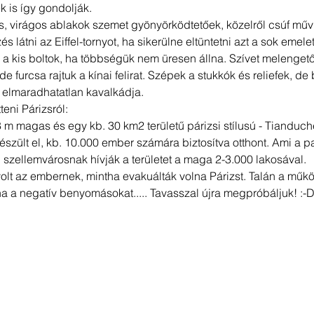
k is így gondolják. 
s, virágos ablakok szemet gyönyörködtetőek, közelről csúf műv
s látni az Eiffel-tornyot, ha sikerülne eltüntetni azt a sok emele
 a kis boltok, ha többségük nem üresen állna. Szívet melenge
de furcsa rajtuk a kínai felirat. Szépek a stukkók és reliefek, de 
 elmaradhatatlan kavalkádja.
eni Párizsról:
08 m magas és egy kb. 30 km2 területű párizsi stílusú - Tianduch
észült el, kb. 10.000 ember számára biztosítva otthont. Ami a p
szellemvárosnak hívják a területet a maga 2-3.000 lakosával. 
olt az embernek, mintha evakuálták volna Párizst. Talán a műk
na a negatív benyomásokat..... Tavasszal újra megpróbáljuk! :-