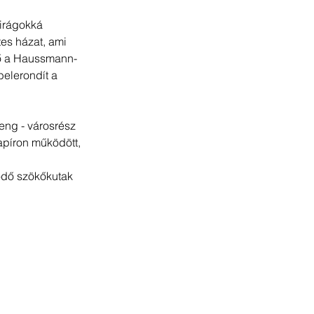
irágokká 
tes házat, ami 
tő a Haussmann-
belerondít a 
eng - városrész 
apíron működött, 
ödő szökőkutak 
D