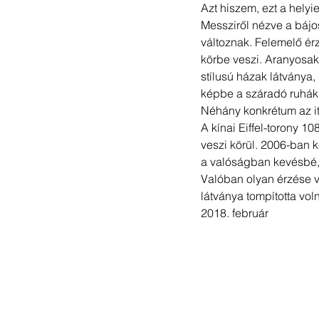
Azt hiszem, ezt a helyie
Messziről nézve a bájo
változnak. Felemelő érzé
körbe veszi. Aranyosak
stílusú házak látványa, 
képbe a száradó ruhák
Néhány konkrétum az itt
A kínai Eiffel-torony 1
veszi körül. 2006-ban k
a valóságban kevésbé, 
Valóban olyan érzése v
látványa tompította vol
2018. február