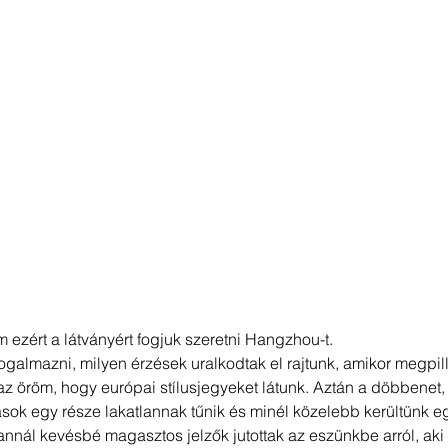
m ezért a látványért fogjuk szeretni Hangzhou-t. 
lmazni, milyen érzések uralkodtak el rajtunk, amikor megpillan
a az öröm, hogy európai stílusjegyeket látunk. Aztán a döbbenet,
ások egy része lakatlannak tűnik és minél közelebb kerültünk e
nnál kevésbé magasztos jelzők jutottak az eszünkbe arról, aki ez