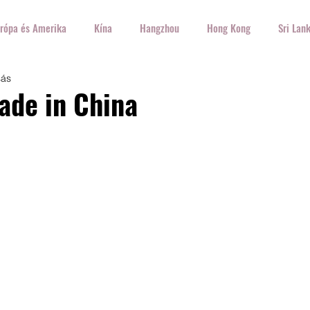
rópa és Amerika
Kína
Hangzhou
Hong Kong
Sri Lan
sás
Írország
USA
Olaszország
Spanyolország
Németo
ade in China
orvátország
Lengyelország
Ez+Az
Ételek