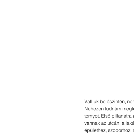
Valljuk be őszintén, ne
Nehezen tudnám megfoga
tornyot. Első pillanatr
vannak az utcán, a lak
épülethez, szoborhoz, a