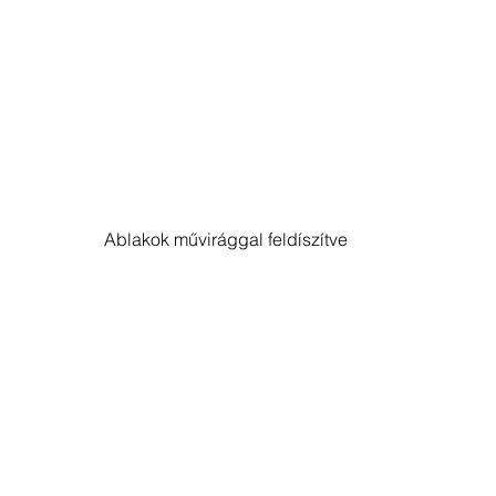
Ablakok művirággal feldíszítve