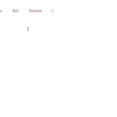
ka
Bali
Vietnám
rszág
Ausztria