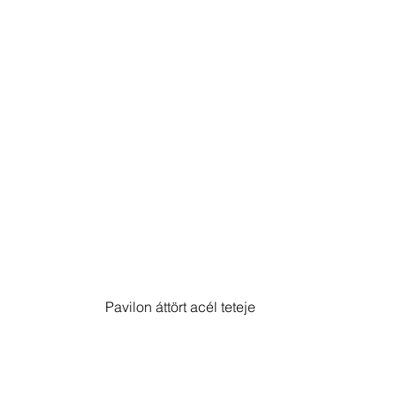
Pavilon áttört acél teteje