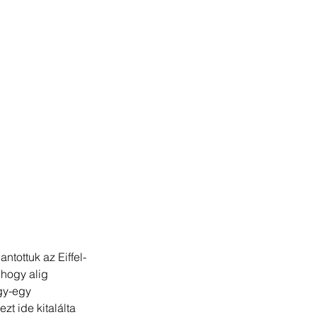
tottuk az Eiffel-
 hogy alig 
gy-egy 
t ide kitalálta 