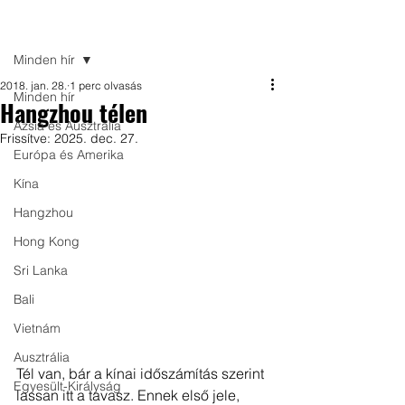
Bejegyzés
Minden hír
2018. jan. 28.
1 perc olvasás
Minden hír
Hangzhou télen
Ázsia és Ausztrália
Frissítve:
2025. dec. 27.
Európa és Amerika
Kína
Hangzhou
Hong Kong
Sri Lanka
Bali
Vietnám
Ausztrália
Tél van, bár a kínai időszámítás szerint 
Egyesült-Királyság
lassan itt a tavasz. Ennek első jele, 