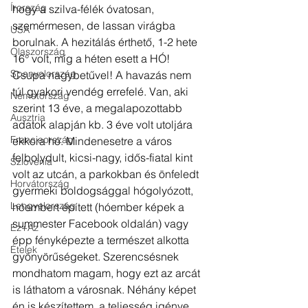
Írország
hogy a szilva-félék óvatosan, 
szemérmesen, de lassan virágba 
USA
borulnak. A hezitálás érthető, 1-2 hete 
Olaszország
16° volt, míg a héten esett a HÓ! 
Spanyolország
Csupa nagybetűvel! A havazás nem 
túl gyakori vendég errefelé. Van, aki 
Németország
szerint 13 éve, a megalapozottabb 
Ausztria
adatok alapján kb. 3 éve volt utoljára 
Franciaország
ekkora hó. Mindenesetre a város 
felbolydult, kicsi-nagy, idős-fiatal kint 
Szlovénia
volt az utcán, a parkokban és önfeledt 
Horvátország
gyermeki boldogsággal hógolyózott, 
Lengyelország
hóembert épített (hóember képek a 
summester Facebook oldalán) vagy 
Ez+Az
épp fényképezte a természet alkotta 
Ételek
gyönyörűségeket. Szerencsésnek 
mondhatom magam, hogy ezt az arcát 
is láthatom a városnak. Néhány képet 
én is készítettem, a teljesség igénye 