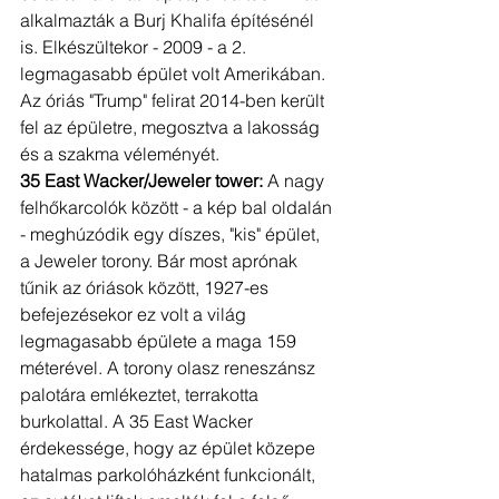
alkalmazták a Burj Khalifa építésénél 
is. Elkészültekor - 2009 - a 2. 
legmagasabb épület volt Amerikában. 
Az óriás "Trump" felirat 2014-ben került 
fel az épületre, megosztva a lakosság 
és a szakma véleményét. 
35 East Wacker/Jeweler tower:
 A nagy 
felhőkarcolók között - a kép bal oldalán 
- meghúzódik egy díszes, "kis" épület, 
a Jeweler torony. Bár most aprónak 
tűnik az óriások között, 1927-es 
befejezésekor ez volt a világ 
legmagasabb épülete a maga 159 
méterével. A torony olasz reneszánsz 
palotára emlékeztet, terrakotta 
burkolattal. A 35 East Wacker 
érdekessége, hogy az épület közepe 
hatalmas parkolóházként funkcionált, 