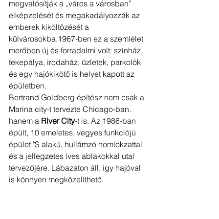
megvalósítják a „város a városban” 
elképzelését és megakadályozzák az 
emberek kiköltözését a 
külvárosokba.1967-ben ez a szemlélet 
merőben új és forradalmi volt: színház, 
tekepálya, irodaház, üzletek, parkolók 
és egy hajókikötő is helyet kapott az 
épületben. 
Bertrand Goldberg építész nem csak a 
Marina city-t tervezte Chicago-ban. 
hanem a 
River City
-t is. Az 1986-ban 
épült, 10 emeletes, vegyes funkciójú 
épület "S alakú, hullámzó homlokzattal 
és a jellegzetes íves ablakokkal utal 
tervezőjére. Lábazaton áll, így hajóval 
is könnyen megközelíthető.
AMA plaza:
 A Marina City mellett 
magasodik a Ludwig Mies van der 
Rohe tervezte modern, 52 emeletes, 