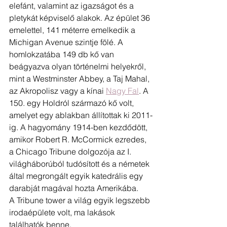
elefánt, valamint az igazságot és a 
pletykát képviselő alakok. Az épület 36 
emelettel, 141 méterre emelkedik a 
Michigan Avenue szintje fölé. A 
homlokzatába 149 db kő van 
beágyazva olyan történelmi helyekről, 
mint a Westminster Abbey, a Taj Mahal, 
az Akropolisz vagy a kínai 
Nagy Fal
. A 
150. egy Holdról származó kő volt, 
amelyet egy ablakban állítottak ki 2011-
ig. A hagyomány 1914-ben kezdődött, 
amikor Robert R. McCormick ezredes, 
a Chicago Tribune dolgozója az I. 
világháborúból tudósított és a németek 
által megrongált egyik katedrális egy 
darabját magával hozta Amerikába.
A Tribune tower a világ egyik legszebb 
irodaépülete volt, ma lakások 
találhatók benne.