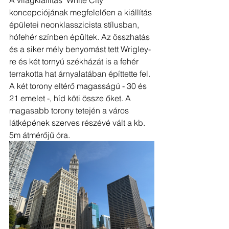
koncepciójának megfelelően a kiállítás 
épületei neonklasszicista stílusban, 
hófehér színben épültek. Az összhatás 
és a siker mély benyomást tett Wrigley-
re és két tornyú székházát is a fehér 
terrakotta hat árnyalatában építtette fel. 
A két torony eltérő magasságú - 30 és 
21 emelet -, híd köti össze őket. A 
magasabb torony tetején a város 
látképének szerves részévé vált a kb. 
5m átmérőjű óra.