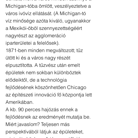
Michigan-tóba ömlött, veszélyeztetve a 
város ivóvíz ellátását. (A Michigan-tó 
víz minősége azóta kiváló, ugyanakkor 
a Mexikói-öböl szennyezettségéért 
nagyrészt az agglomeráció 
iparterületei a felelősek).
1871-ben minden megváltozott; tűz 
ütött ki és a város nagy részét 
elpusztította. A tűzvész után emelt 
épületek nem sokban különböztek 
elődeiktől, de a technológia 
fejlődésének köszönhetően Chicago 
az építészeti innováció fő központja lett 
Amerikában.
A kb. 90 perces hajózás ennek a 
fejlődésnek az eredményét mutatja be. 
Miért javaslom? Teljesen más 
perspektívából látjuk az épületeket, 