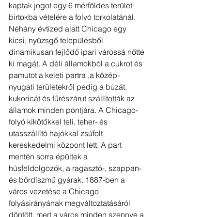
kaptak jogot egy 6 mérföldes terület 
birtokba vételére a folyó torkolatánál. 
Néhány évtized alatt Chicago egy 
kicsi, nyüzsgő településből 
dinamikusan fejlődő ipari várossá nőtte 
ki magát. A déli államokból a cukrot és 
pamutot a keleti partra ,a közép-
nyugati területekről pedig a búzát, 
kukoricát és fűrészárut szállították az 
államok minden pontjára. A Chicago-
folyó kikötőkkel teli, teher- és 
utasszállító hajókkal zsúfolt 
kereskedelmi központ lett. A part 
mentén sorra épültek a 
húsfeldolgozók, a ragasztó-, szappan- 
és bőrdíszmű gyárak. 1887-ben a 
város vezetése a Chicago 
folyásirányának megváltoztatásáról 
döntött, mert a város minden szennye a 