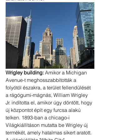
Wrigley building: 
Amikor a Michigan 
Avenue-t meghosszabbították a 
folyótól északra, a terület fellendülését 
a rágógumi-mágnás, William Wrigley 
Jr. indította el, amikor úgy döntött, hogy 
új központot épít egy furcsa alakú 
telken. 1893-ban a chicago-i 
Világkiállításon mutatta be Wrigley új 
termékét, amely hatalmas sikert aratott. 
A világkiállítás "White City" 