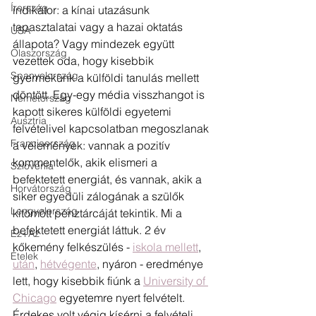
Írország
indikátor: a kínai utazásunk 
tapasztalatai vagy a hazai oktatás 
USA
állapota? Vagy mindezek együtt 
Olaszország
vezettek oda, hogy kisebbik 
Spanyolország
gyermekünk a külföldi tanulás mellett 
döntött. Egy-egy média visszhangot is 
Németország
kapott sikeres külföldi egyetemi 
Ausztria
felvételivel kapcsolatban megoszlanak 
Franciaország
a vélemények: vannak a pozitív 
kommentelők, akik elismeri a 
Szlovénia
befektetett energiát, és vannak, akik a 
Horvátország
siker egyedüli zálogának a szülők 
Lengyelország
kitömött pénztárcáját tekintik. Mi a 
befektetett energiát láttuk. 2 év 
Ez+Az
kőkemény felkészülés - 
iskola mellett
, 
Ételek
után
, 
hétvégente
, nyáron - eredménye 
lett, hogy kisebbik fiúnk a 
University of 
Chicago
 egyetemre nyert felvételt. 
Érdekes volt végig kísérni a felvételi 