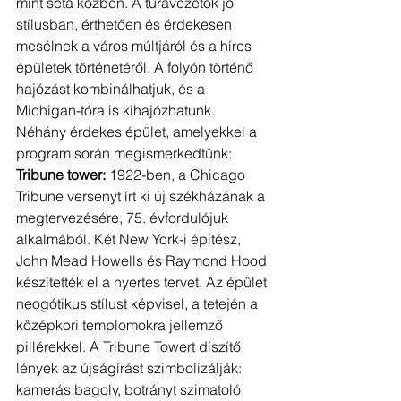
mint séta közben. A túravezetők jó 
stílusban, érthetően és érdekesen 
mesélnek a város múltjáról és a híres 
épületek történetéről. A folyón történő 
hajózást kombinálhatjuk, és a 
Michigan-tóra is kihajózhatunk. 
Néhány érdekes épület, amelyekkel a 
program során megismerkedtünk: 
Tribune tower: 
1922-ben, a Chicago 
Tribune versenyt írt ki új székházának a 
megtervezésére, 75. évfordulójuk 
alkalmából. Két New York-i építész, 
John Mead Howells és Raymond Hood 
készítették el a nyertes tervet. Az épület 
neogótikus stílust képvisel, a tetején a 
középkori templomokra jellemző 
pillérekkel. A Tribune Towert díszítő 
lények az újságírást szimbolizálják: 
kamerás bagoly, botrányt szimatoló 