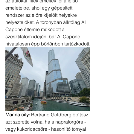
az autókat liftek emelték fel a felső 
emeletekre, ahol egy gépesített 
rendszer az előre kijelölt helyekre 
helyezte őket. A toronyban állítólag Al 
Capone étterme működött a 
szesztilalom idején, bár Al Capone 
hivatalosan épp börtönben tartózkodott.
Marina city: 
Bertrand Goldberg építész 
azt szerette volna, ha a napraforgóra - 
vagy kukoricacsőre - hasonlító tornyai 