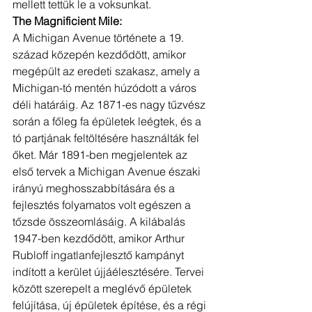
mellett tettük le a voksunkat. 
The Magnificient Mile:
A Michigan Avenue története a 19. 
század közepén kezdődött, amikor 
megépült az eredeti szakasz, amely a 
Michigan-tó mentén húzódott a város 
déli határáig. Az 1871-es nagy tűzvész 
során a főleg fa épületek leégtek, és a 
tó partjának feltöltésére használták fel 
őket. Már 1891-ben megjelentek az 
első tervek a Michigan Avenue északi 
irányú meghosszabbítására és a 
fejlesztés folyamatos volt egészen a 
tőzsde összeomlásáig. A kilábalás 
1947-ben kezdődött, amikor Arthur 
Rubloff ingatlanfejlesztő kampányt 
indított a kerület újjáélesztésére. Tervei 
között szerepelt a meglévő épületek 
felújítása, új épületek építése, és a régi 