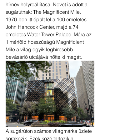
hírnév helyreállítása. Nevet is adott a 
sugárútnak: The Magnificent Mile. 
1970-ben itt épült fel a 100 emeletes 
John Hancock Center, majd a 74 
emeletes Water Tower Palace. Mára az 
1 mérföld hosszúságú Magnificient 
Mile a világ egyik leghíresebb 
bevásárló utcájává nőtte ki magát.
A sugárúton számos világmárka üzlete 
sorakozik. Ezek közé tartozik a 