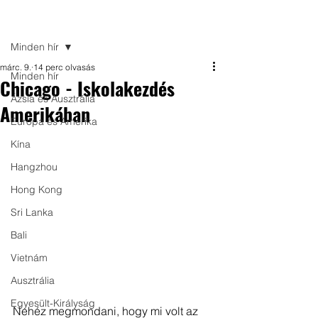
Bejegyzés
Minden hír
márc. 9.
14 perc olvasás
Minden hír
Chicago - Iskolakezdés
Ázsia és Ausztrália
Amerikában
Európa és Amerika
Kína
Hangzhou
Hong Kong
Sri Lanka
Bali
Vietnám
Ausztrália
Egyesült-Királyság
Nehéz megmondani, hogy mi volt az 