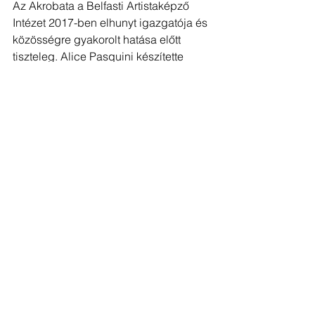
Az Akrobata a Belfasti Artistaképző 
Intézet 2017-ben elhunyt igazgatója és 
közösségre gyakorolt hatása előtt 
tiszteleg. Alice Pasquini készítette 
2018-ban.
A "True to our words" a The Irish News 
napilap épületének falát díszíti. 
Pandora szelencéjéből kiszabadultak 
a szavak és a hatásuk  a három nő 
eltérő arckifejezésén látható. A 
festmény a szavak, a nyelv 
fontosságára hívja fel a figyelmet, és 
nem véletlenül a napilap épületén 
kapott helyet. A falfestmény egy Los 
Angelesi művésznő, Christina 
Angelina munkája.