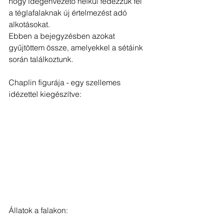
hogy idegenvezető nélkül fedezzük fel 
a téglafalaknak új értelmezést adó 
alkotásokat.
Ebben a bejegyzésben azokat 
gyűjtöttem össze, amelyekkel a sétáink 
során találkoztunk.
Chaplin figurája - egy szellemes 
idézettel kiegészítve:
Állatok a falakon: