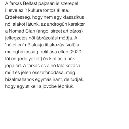
A farkas Belfast pajzsán is szerepel, 
illetve az ír kultúra fontos állata. 
Érdekesség, hogy nem egy klasszikus 
női alakot látunk, az androgün karakter 
a Nomad Clan (angol street art páros) 
jellegzetes női ábrázolási módja. A 
"nőietlen" nő alakja tiltakozás (volt) a 
melegházasság betiltása ellen (2020-
tól engedélyezett) és kiállás a nők 
jogaiért. A farkas és a nő találkozása 
múlt és jelen összefonódása: még 
bizalmatlanok egymás iránt, de tudják, 
hogy együtt kell a jövőbe lépniük.