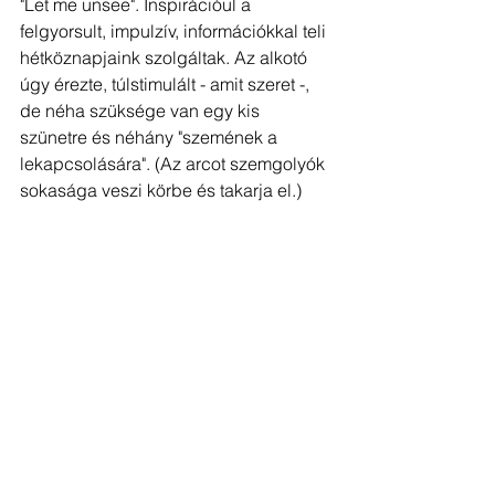
"Let me unsee". Inspirációul a 
felgyorsult, impulzív, információkkal teli 
hétköznapjaink szolgáltak. Az alkotó 
úgy érezte, túlstimulált - amit szeret -, 
de néha szüksége van egy kis 
szünetre és néhány "szemének a 
lekapcsolására". (Az arcot szemgolyók 
sokasága veszi körbe és takarja el.)