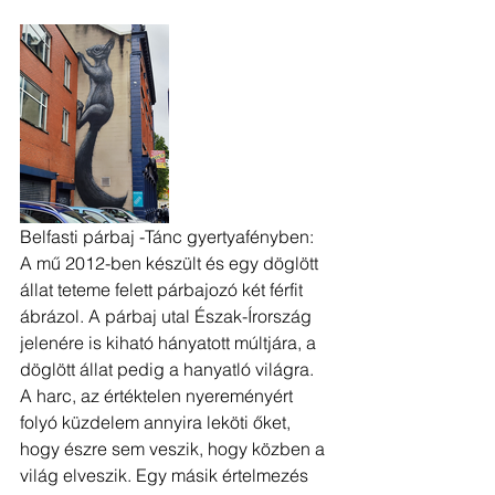
Belfasti párbaj -Tánc gyertyafényben: 
A mű 2012-ben készült és egy döglött 
állat teteme felett párbajozó két férfit 
ábrázol. A párbaj utal Észak-Írország 
jelenére is kiható hányatott múltjára, a 
döglött állat pedig a hanyatló világra. 
A harc, az értéktelen nyereményért 
folyó küzdelem annyira leköti őket, 
hogy észre sem veszik, hogy közben a 
világ elveszik. Egy másik értelmezés 