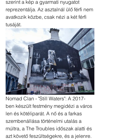
szerint a kép a gyarmati nyugatot 
reprezentálja. Az asztalnál ülő férfi nem 
avatkozik közbe, csak nézi a két férfi 
tusáját.
Nomad Clan - "Still Waters": A 2017-
ben készült festmény megidézi a város 
len és kötéliparát. A nő és a farkas 
szembenállása történelmi utalás a 
múltra, a The Troubles időszak alatti és 
azt követő feszültségekre, és a jelenre. 