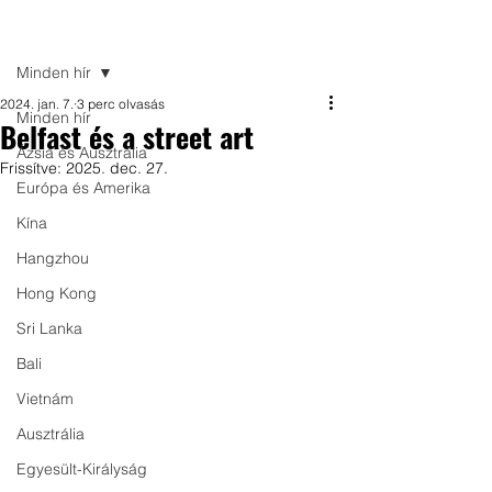
Bejegyzés
Minden hír
2024. jan. 7.
3 perc olvasás
Minden hír
Belfast és a street art
Ázsia és Ausztrália
Frissítve:
2025. dec. 27.
Európa és Amerika
Kína
Hangzhou
Hong Kong
Sri Lanka
Bali
Vietnám
Ausztrália
Egyesült-Királyság