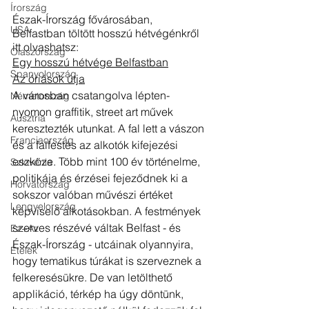
Írország
Észak-Írország fővárosában, 
USA
Belfastban töltött hosszú hétvégénkről 
itt olvashatsz:
Olaszország
Egy hosszú hétvége Belfastban
Spanyolország
Az óriások útja
A városban csatangolva lépten-
Németország
nyomon graffitik, street art művek 
Ausztria
keresztezték utunkat. A fal lett a vászon 
Franciaország
és a falfestés az alkotók kifejezési 
eszköze. Több mint 100 év történelme, 
Szlovénia
politikája és érzései fejeződnek ki a 
Horvátország
sokszor valóban művészi értéket 
Lengyelország
képviselő alkotásokban. A festmények 
szerves részévé váltak Belfast - és 
Ez+Az
Észak-Írország - utcáinak olyannyira, 
Ételek
hogy tematikus túrákat is szerveznek a 
felkeresésükre. De van letölthető 
applikáció, térkép ha úgy döntünk, 