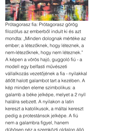
Prótagorasz fia: Prótagorasz görög 
filozófus az emberből indult ki és azt 
mondta: „Minden dolognak mértéke az 
ember; a létezőknek, hogy léteznek, a 
nem-létezőknek, hogy nem léteznek.” 
A képen a vörös hajó, guggoló fiú - a 
modell egy belfasti művészeti 
vállalkozás vezetőjének a fia - nyilakkal 
átlőtt halott galambot tart a kezében. A 
kép minden eleme szimbolikus: a 
galamb a béke jelképe, melyet a 2 nyíl 
halálra sebzett. A nyilakon a latin 
kereszt a katolikusok, a máltai kereszt 
pedig a protestánsok jelképe. A fiú 
nem a galambra figyel, hanem 
dühösen néz a szemközti oldalon álló 