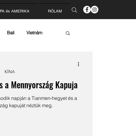
PA és AMERIKA
RÓLAM
Bali
Vietnám
zág
Ausztria
KÍNA
s a Mennyország Kapuja
sodik napján a Tianmen-hegyet és a
zág kapuját néztük meg.