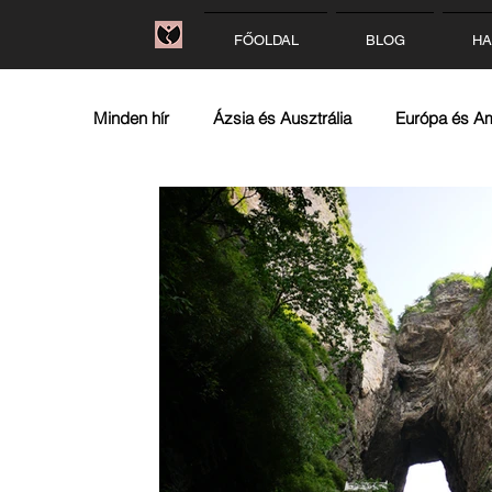
FŐOLDAL
BLOG
HA
Minden hír
Ázsia és Ausztrália
Európa és A
Ausztrália
Egyesült-Királyság
Írorszá
Franciaország
Szlovénia
Horvátorszá