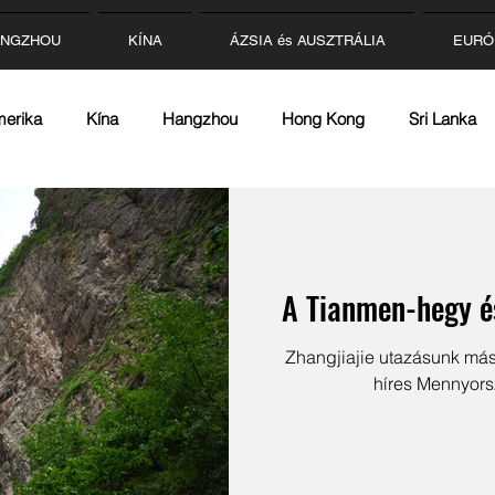
NGZHOU
KÍNA
ÁZSIA és AUSZTRÁLIA
EURÓ
merika
Kína
Hangzhou
Hong Kong
Sri Lanka
g
USA
Olaszország
Spanyolország
Németors
g
Lengyelország
Ez+Az
A Tianmen-hegy é
Ételek
Zhangjiajie utazásunk má
híres Mennyors