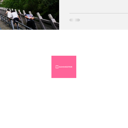
www.summester.com
I
info.summester@gmail.com
© 2017-2026 summ
e
ster