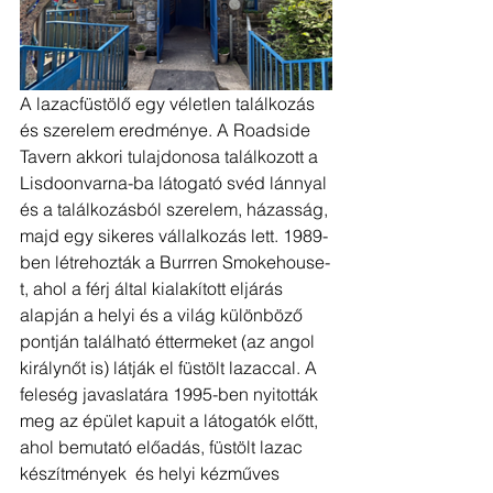
A lazacfüstölő egy véletlen találkozás 
és szerelem eredménye. A Roadside 
Tavern akkori tulajdonosa találkozott a 
Lisdoonvarna-ba látogató svéd lánnyal 
és a találkozásból szerelem, házasság, 
majd egy sikeres vállalkozás lett. 1989-
ben létrehozták a Burrren Smokehouse-
t, ahol a férj által kialakított eljárás 
alapján a helyi és a világ különböző 
pontján található éttermeket (az angol 
királynőt is) látják el füstölt lazaccal. A 
feleség javaslatára 1995-ben nyitották 
meg az épület kapuit a látogatók előtt, 
ahol bemutató előadás, füstölt lazac 
készítmények  és helyi kézműves 