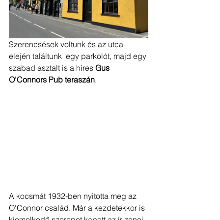
Szerencsések voltunk és az utca 
elején találtunk  egy parkolót, majd egy 
szabad asztalt is a híres 
Gus 
O'Connors Pub teraszán
. 
A kocsmát 1932-ben nyitotta meg az 
O'Connor család. Már a kezdetekkor is 
kiemelkedő szerepet kapott az ír zenei 