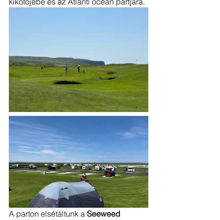
kikötőjébe és az Atlanti óceán partjára. 
A parton elsétáltunk a 
Seeweed 