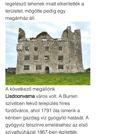
legelésző tehenek miatt elkerítették a 
területet, mögötte pedig egy 
magánház áll. 
A következő megállónk 
Lisdoonvarna
 város volt. A Burren 
szívében fekvő település híres 
fürdőváros, ahol 1791 óta ismerik a 
kénben gazdag víz gyógyító hatását. A 
gyógyvíz felszínre emeléséhez az első 
szivattyúházat 1867-ben építették, 