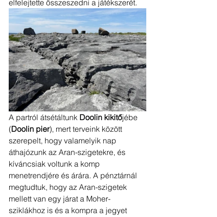
elfelejtette összeszedni a játékszerét. 
A partról átsétáltunk 
Doolin kikitő
jébe 
(
Doolin pier
), mert terveink között 
szerepelt, hogy valamelyik nap 
áthajózunk az Aran-szigetekre, és 
kíváncsiak voltunk a komp 
menetrendjére és árára. A pénztárnál 
megtudtuk, hogy az Aran-szigetek 
mellett van egy járat a Moher-
sziklákhoz is és a kompra a jegyet 