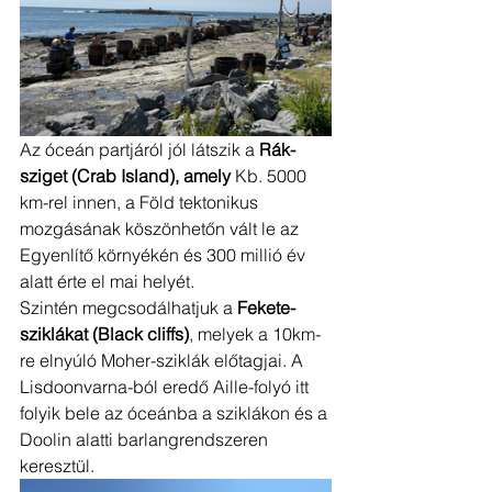
Az óceán partjáról jól látszik a 
Rák-
sziget (Crab Island), amely 
Kb. 5000 
km-rel innen, a Föld tektonikus 
mozgásának köszönhetőn vált le az 
Egyenlítő környékén és 300 millió év 
alatt érte el mai helyét. 
Szintén megcsodálhatjuk a 
Fekete-
sziklákat (Black cliffs)
, melyek a 10km-
re elnyúló Moher-sziklák előtagjai. A 
Lisdoonvarna-ból eredő Aille-folyó itt 
folyik bele az óceánba a sziklákon és a 
Doolin alatti barlangrendszeren 
keresztül.​