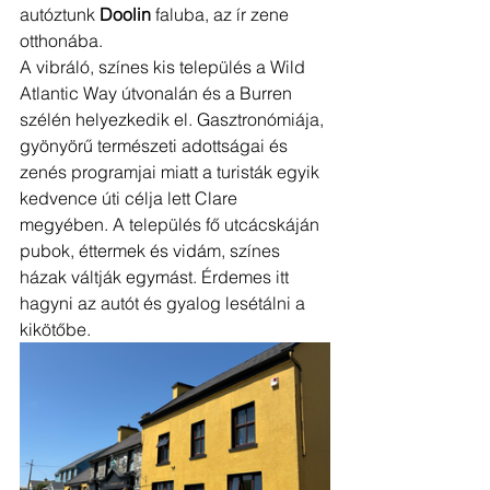
autóztunk
 Doolin
 faluba, az ír zene 
otthonába.
A vibráló, színes kis település a Wild 
Atlantic Way útvonalán és a Burren 
szélén helyezkedik el. Gasztronómiája, 
gyönyörű természeti adottságai és 
zenés programjai miatt a turisták egyik 
kedvence úti célja lett Clare 
megyében. A település fő utcácskáján 
pubok, éttermek és vidám, színes 
házak váltják egymást. Érdemes itt 
hagyni az autót és gyalog lesétálni a 
kikötőbe.