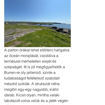
A parton órákat lehet eltölteni,hallgatva 
az óceán morajlását, csodálva a 
természet mérhetetlen erejét és 
szépségét. Itt is jól megfigyelhetők a 
Burren-re oly jellemző, szinte a 
tudatosságot feltételező szabdalt 
mészkő sziklák. A struktúrát néha 
megtöri egy-egy nagyobb, kiálló 
darab. Kicsit olyan, mintha valaki 
labdázott volna velük és a játék végén 