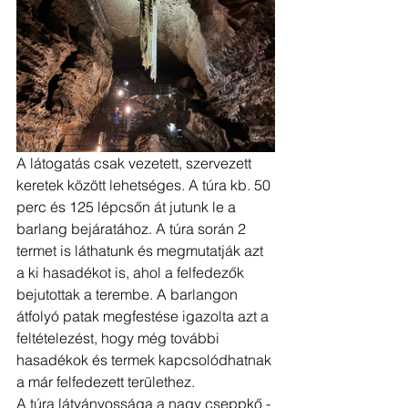
A látogatás csak vezetett, szervezett 
keretek között lehetséges. A túra kb. 50 
perc és 125 lépcsőn át jutunk le a 
barlang bejáratához. A túra során 2 
termet is láthatunk és megmutatják azt 
a ki hasadékot is, ahol a felfedezők 
bejutottak a terembe. A barlangon 
átfolyó patak megfestése igazolta azt a 
feltételezést, hogy még további 
hasadékok és termek kapcsolódhatnak 
a már felfedezett területhez.
A túra látványossága a nagy cseppkő - 