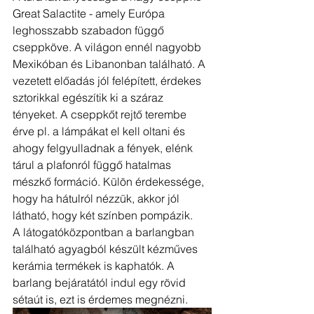
Great Salactite - amely Európa 
leghosszabb szabadon függő 
cseppköve. A világon ennél nagyobb 
Mexikóban és Libanonban található. A 
vezetett előadás jól felépített, érdekes 
sztorikkal egészítik ki a száraz 
tényeket. A cseppkőt rejtő terembe 
érve pl. a lámpákat el kell oltani és 
ahogy felgyulladnak a fények, elénk 
tárul a plafonról függő hatalmas 
mészkő formáció. Külön érdekessége, 
hogy ha hátulról nézzük, akkor jól 
látható, hogy két színben pompázik. 
A látogatóközpontban a barlangban 
található agyagból készült kézműves 
kerámia termékek is kaphatók. A 
barlang bejáratától indul egy rövid 
sétaút is, ezt is érdemes megnézni.