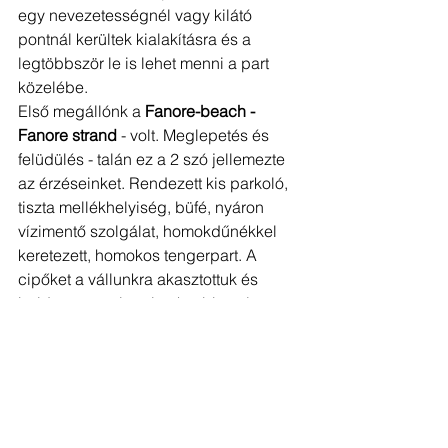
egy nevezetességnél vagy kilátó 
pontnál kerültek kialakításra és a 
legtöbbször le is lehet menni a part 
közelébe.
Első megállónk a 
Fanore-beach - 
Fanore strand
 - volt. Meglepetés és 
felüdülés - talán ez a 2 szó jellemezte 
az érzéseinket. Rendezett kis parkoló, 
tiszta mellékhelyiség, büfé, nyáron 
vízimentő szolgálat, homokdűnékkel 
keretezett, homokos tengerpart. A 
cipőket a vállunkra akasztottuk és 
boldogan gyalogoltunk több száz 
méteren keresztül a sekély vízben, 
kerülgetve a partra sodort medúzákat. 
Nosztalgikus hangulatban voltunk, 
mert a strand nagyon emlékeztetett 
bennünket Sydney Dee 
Why tengerparti részére.