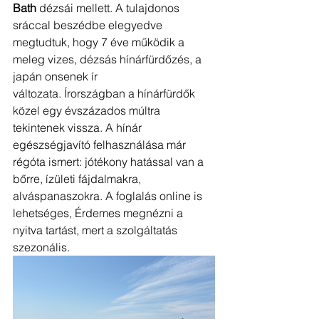
Bath
 dézsái mellett. A tulajdonos 
sráccal beszédbe elegyedve 
megtudtuk, hogy 7 éve működik a 
meleg vizes, dézsás hínárfürdőzés, a 
japán onsenek ír 
változata. Írországban a hínárfürdők 
közel egy évszázados múltra 
tekintenek vissza. A hínár 
egészségjavító felhasználása már 
régóta ismert: jótékony hatással van a 
bőrre, ízületi fájdalmakra, 
alváspanaszokra. A foglalás online is 
lehetséges, Érdemes megnézni a 
nyitva tartást, mert a szolgáltatás 
szezonális. 