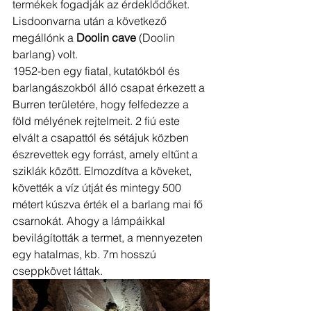
termékek fogadják az érdeklődőket. 
Lisdoonvarna után a következő 
megállónk a 
Doolin cave
 (Doolin 
barlang) volt.
1952-ben egy fiatal, kutatókból és 
barlangászokból álló csapat érkezett a 
Burren területére, hogy felfedezze a 
föld mélyének rejtelmeit. 2 fiú este 
elvált a csapattól és sétájuk közben 
észrevettek egy forrást, amely eltűnt a 
sziklák között. Elmozdítva a köveket, 
követték a víz útját és mintegy 500 
métert kúszva érték el a barlang mai fő 
csarnokát. Ahogy a lámpáikkal 
bevilágították a termet, a mennyezeten 
egy hatalmas, kb. 7m hosszú 
cseppkövet láttak. 