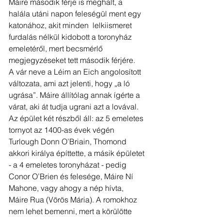
Máire második férje is meghalt, a 
halála utáni napon feleségül ment egy 
katonához, akit minden  lelkiismeret 
furdalás nélkül kidobott a toronyház 
emeletéről, mert becsmérlő 
megjegyzéseket tett második férjére.
A vár neve a Léim an Eich angolosított 
változata, ami azt jelenti, hogy „a ló 
ugrása”. Máire állítólag annak ígérte a 
várat, aki át tudja ugrani azt a lovával. 
Az épület két részből áll: az 5 emeletes 
tornyot az 1400-as évek végén 
Turlough Donn O’Briain, Thomond 
akkori királya építtette, a másik épületet 
- a 4 emeletes toronyházat - pedig 
Conor O’Brien és felesége, Máire Ní 
Mahone, vagy ahogy a nép hívta, 
Máire Rua (Vörös Mária). A romokhoz 
nem lehet bemenni, mert a körülötte 