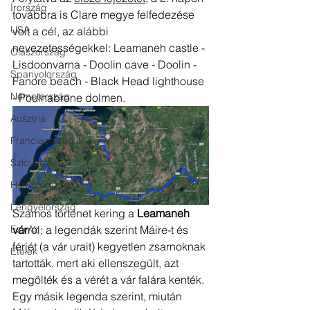
Írország
továbbra is Clare megye felfedezése 
USA
volt a cél, az alábbi 
nevezetességekkel: Leamaneh castle - 
Olaszország
Lisdoonvarna - Doolin cave - Doolin - 
Spanyolország
Fanore beach - Black Head lighthouse 
Németország
- Poulnabrone dolmen.
Ausztria
Franciaország
Szlovénia
Horvátország
Lengyelország
Számos történet kering a 
Leamaneh 
Ez+Az
vár
ról; a legendák szerint Máire-t és 
férjét (a vár urait) kegyetlen zsarnoknak 
Ételek
tartották. mert aki ellenszegült, azt 
megölték és a vérét a vár falára kenték. 
Egy másik legenda szerint, miután 