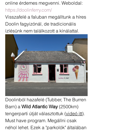
online érdemes megvenni. Weboldal: 
https://doolinferry.com/
Visszafelé a faluban megálltunk a híres 
Doolin fagyizónál, de tradicionális 
ízlésünk nem találkozott a kínálattal. 
Doolinból hazafelé (Tubber, The Burren 
Barn) a 
Wild Atlantic Way
 (2500km) 
tengerparti útját választottuk (
videó itt
). 
Must have program. Megállni csak 
néhol lehet. Ezek a "parkolók" általában 