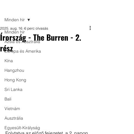
Bejegyzés
Minden hír
2025. aug. 16.
6 perc olvasás
Minden hír
Írország - The Burren - 2.
Ázsia és Ausztrália
rész
Európa és Amerika
Kína
Hangzhou
Hong Kong
Sri Lanka
Bali
Vietnám
Ausztrália
Egyesült-Királyság
Folytatva az 
előző fejezetet
, a 2. napon 