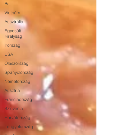
Bali
Vietnám
Ausztrália
Egyesült-
Királyság
Írország
USA
Olaszország
Spanyolország
Németország
Ausztria
Franciaország
Szlovénia
Horvátország
Lengyelország