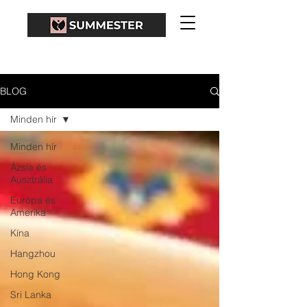
BLOG
Minden hír
Minden hír
Ázsia és
Ausztrália
Európa és
Amerika
Kína
Hangzhou
Hong Kong
Sri Lanka