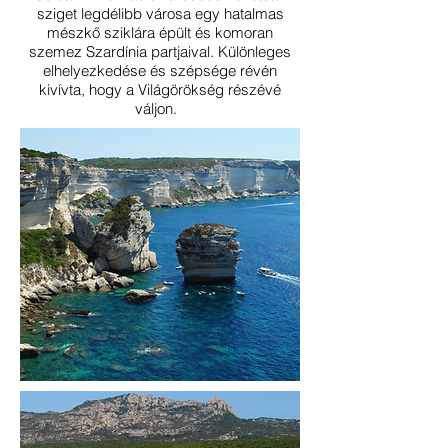
sziget legdélibb városa egy hatalmas
mészkő sziklára épült és komoran
szemez Szardínia partjaival. Különleges
elhelyezkedése és szépsége révén
kivívta, hogy a Világörökség részévé
váljon.