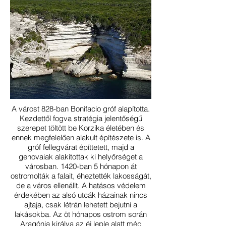
A várost 828-ban Bonifacio gróf alapította.
Kezdettől fogva stratégia jelentőségű
szerepet töltött be Korzika életében és
ennek megfelelően alakult építészete is. A
gróf fellegvárat építtetett, majd a
genovaiak alakítottak ki helyőrséget a
városban. 1420-ban 5 hónapon át
ostromolták a falait, éheztették lakosságát,
de a város ellenállt. A hatásos védelem
érdekében az alsó utcák házainak nincs
ajtaja, csak létrán lehetett bejutni a
lakásokba. Az öt hónapos ostrom során
Aragónia királya az éj leple alatt még