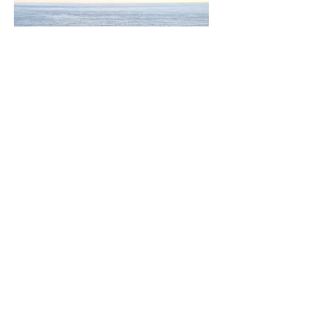
Korzika egykori fővárosa - Pasquale Paoli
vezetése alatt -
Corte
volt. Maga a város
kicsi és már messziről dominánsan
kirajzolódik a sziklás hegyfokra épített
Fellegvár. Meredek utcán lehet
megközelíteni. Túl sok látnivalóval nem
kecsegtet, de itt is érdemes a látványért
gyalogolnunk.