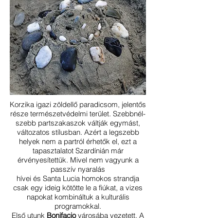
Korzika igazi zöldellő paradicsom, jelentős
része természetvédelmi terület. Szebbnél-
szebb partszakaszok váltják egymást,
változatos stílusban. Azért a legszebb
helyek nem a partról érhetők el, ezt a
tapasztalatot Szardínián már
érvényesítettük. Mivel nem vagyunk a
passzív nyaralás
hívei és Santa Lucia homokos strandja
csak egy ideig kötötte le a fiúkat, a vizes
napokat kombináltuk a kulturális
programokkal.
Első utunk
Bonifacio
városába vezetett. A