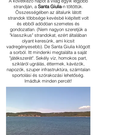
A következő napot a világ egyik legjobb
strandján, a
Santa Giulia
-n töltöttük.
Összességében az általunk látott
strandok többsége kevésbé kiépített volt
és ebből adódóan szemetes és
gondozatlan. (Nem nagyon szeretjük a
"klasszikus" strandokat, ezért általában
olyant keresünk, ami kicsit
vadregényesebb). De Santa Giulia kilógott
a sorból. Itt mindenki megtalálta a saját
"játékszerét". Sekély víz, homokos part,
szikláról ugrálás, éttermek, kávézók,
napozók, szuper infrastruktúra, számtalan
sportolási és szórakozási lehetőség.
Imádtuk minden percét!