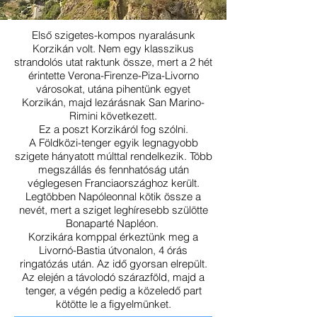
Első szigetes-kompos nyaralásunk
Korzikán volt. Nem egy klasszikus
strandolós utat raktunk össze, mert a 2 hét
érintette Verona-Firenze-Piza-Livorno
városokat, utána pihentünk egyet
Korzikán, majd lezárásnak San Marino-
Rimini következett.
Ez a poszt Korzikáról fog szólni.
A Földközi-tenger egyik legnagyobb
szigete hányatott múlttal rendelkezik. Több
megszállás és fennhatóság után
véglegesen Franciaországhoz került.
Legtöbben Napóleonnal kötik össze a
nevét, mert a sziget leghíresebb szülötte
Bonaparté Napléon.
Korzikára komppal érkeztünk meg a
Livornó-Bastia útvonalon, 4 órás
ringatózás után. Az idő gyorsan elrepült.
Az elején a távolodó szárazföld, majd a
tenger, a végén pedig a közeledő part
kötötte le a figyelmünket.