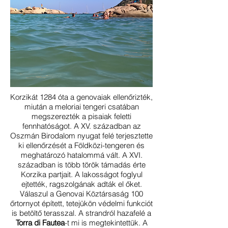
Korzikát 1284 óta a genovaiak ellenőrizték,
miután a meloriai tengeri csatában
megszerezték a pisaiak feletti
fennhatóságot. A XV. században az
Oszmán Birodalom nyugat felé terjesztette
ki ellenőrzését a Földközi-tengeren és
meghatározó hatalommá vált. A XVI.
században is több török támadás érte
Korzika partjait. A lakosságot foglyul
ejtették, ragszolgának adták el őket.
Válaszul a Genovai Köztársaság 100
őrtornyot épített, tetejükön védelmi funkciót
is betöltő terasszal. A strandról hazafelé a
Torra di Fautea
-t mi is megtekintettük. A