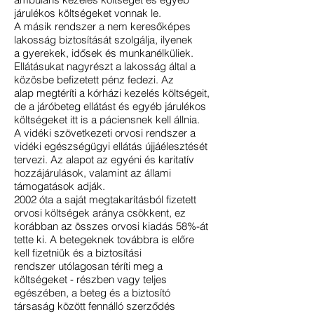
járulékos költségeket vonnak le.
A másik rendszer a nem keresőképes
lakosság biztosítását szolgálja, ilyenek
a gyerekek, idősek és munkanélküliek.
Ellátásukat nagyrészt a lakosság által a
közösbe befizetett pénz fedezi. Az
alap
megtéríti a kórházi kezelés költségeit,
de a járóbeteg ellátást és egyéb járulékos
költségeket itt is a páciensnek kell állnia.
A vidéki szövetkezeti orvosi rendszer a
vidéki egészségügyi ellátás újjáélesztését
tervezi. Az alapot az egyéni és karitatív
hozzájárulások, valamint az állami
támogatások adják.
2002 óta a saját megtakarításból fizetett
orvosi költségek aránya csökkent, ez
korábban az összes orvosi kiadás 58%-át
tette ki. A betegeknek továbbra is előre
kell fizetniük és a biztosítási
rendszer utólagosan téríti meg a
költségeket - részben vagy teljes
egészében, a beteg és a biztosító
társaság között fennálló szerződés