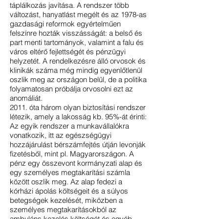
táplálkozás javítása. A rendszer több
változást, hanyatlást megélt és az 1978-as
gazdasági reformok egyértelműen
felszínre hozták visszásságát: a belső és
part menti tartományok, valamint a falu és
város eltérő fejlettségét és pénzügyi
helyzetét.
A rendelkezésre álló orvosok és
klinikák száma még mindig egyenlőtlenül
oszlik meg az országon belül, de a politika
folyamatosan próbálja orvosolni ezt az
anomáliát.
2011. óta három olyan biztosítási rendszer
létezik, amely a lakosság kb. 95%-át érinti:
Az egyik rendszer a munkavállalókra
vonatkozik, itt az egészségügyi
hozzájárulást bérszámfejtés útján levonják
fizetésből, mint pl. Magyarországon.
A
pénz egy összevont kormányzati alap és
egy személyes megtakarítási számla
között oszlik meg. Az alap fedezi a
kórházi ápolás költségeit és a súlyos
betegségek kezelését, miközben a
személyes megtakarításokból az
ambuláns kezelés költségét és egyéb