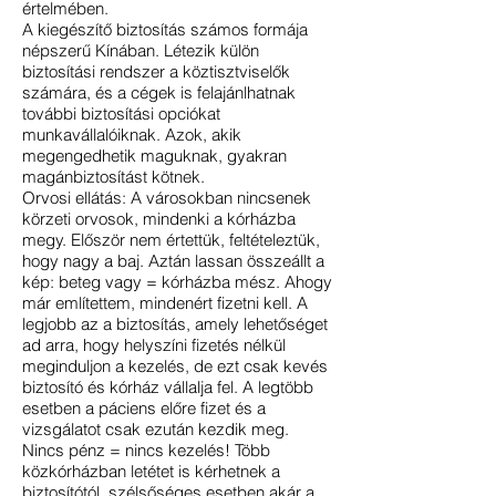
értelmében.
A kiegészítő biztosítás számos formája
népszerű Kínában. Létezik külön
biztosítási rendszer a köztisztviselők
számára, és a cégek is felajánlhatnak
további biztosítási opciókat
munkavállalóik
nak. Azok, akik
megengedhetik maguknak, gyakran
magánbiztosítást kötnek.
Orvosi ellátás: A városokban nincsenek
körzeti orvosok, mindenki a kórházba
megy. Először nem értettük, feltételeztük,
hogy nagy a baj. Aztán lassan összeállt a
kép: beteg vagy = kórházba mész. Ahogy
már említettem, mindenért fizetni kell. A
legjobb az a biztosítás, amely lehetőséget
ad arra, hogy helyszíni fizetés nélkül
meginduljon a kezelés, de ezt csak kevés
biztosító és kórház vállalja fel. A legtöbb
esetben a páciens előre fizet és a
vizsgálatot csak ezután kezdik meg.
Nincs pénz = nincs kezelés! Több
közkórházban letétet is kérhetnek a
biztosítótól, szélsőséges esetben akár a