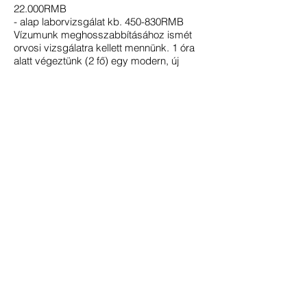
22.000RMB
- alap laborvizsgálat kb. 450-830RMB
Vízumunk meghosszabbításához ismét
orvosi vizsgálatra kellett mennünk. 1 óra
alatt végeztünk (2 fő) egy modern, új
eszközökkel, elgépiesedett orvosokkal
felszerelt rendelőintézetben (mint egy
kisebb kórház, akkora). 1 óra alatt: vért
vettek, vizeletet adtunk, vérnyomást
mértek, súlyt és magasságot mértek, volt
szemvizsgálat, hasi ultrahang, EKG és
tüdőszűrés. Vérvétel eredmény: 3 napon
belül. Nem tudom, otthon ez mennyi ideig
tartana....
A költségeken felül ne felejtsük el, hogy
más országban vagyunk, és más
szokások jellemzik az egészségügyet is.
Mint az élet más területein, a személyes
tér itt sem létezik. Vérvétel: egy nagy
terem, székekkel berendezve (mint a
színházban). Jobb esetben sorszám
alapján szólítanak, de az alap helyzet az,
hogy a pultnál (a színpadon, hahaha) ülő