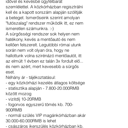
idővel és kevésbé ügyfélbarát
szemlélettel. A köz
kórházban regisztrálni
kell és a kapott sorszám alapján szólítják
a beteget. Ismerőseink szerint amolyan
"futószalag" rendszer működik itt, ez nem
ismeretlen számunkra. :-)
A sürgősségi rendszer sok helyen nem
hatékony, kevés a mentőautó és nem
kellően felszerelt. Legutóbbi római utunk
során nem volt olyan óra, hogy ne
hallottunk volna szirénázó mentőautót, itt
az elmúlt 1 évben ez talán 3x fordult elő...
és nem azért, mert kevesebb a sürgős
eset.
Néhány ár - tájékoztatásul:
- egy közkórházi kezelés átlagos költsége
- statisztika alapján - 7.800-20.000RMB
között mozog
- vizitdíj 10-20RMB
- fogorvos egyszerű tömés kb. 700-
900RMB
- normál szülés VIP magánkórházban akár
30.000-60
.000RMB is lehet
- császáros ikerszülés közkórházban kb.