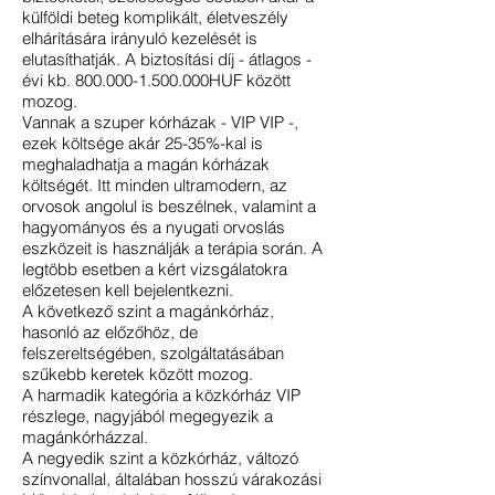
külföldi beteg komplikált, életveszély
elhárítására irányuló kezelését is
elutasíthatják. A biztosítási díj - átlagos -
évi kb.
800.000-1.500
.000HUF között
mozog.
Vannak a szuper kórházak - VIP VIP -,
ezek költsége akár 25-35%-kal is
meghaladhatja a magán kórházak
költségét. Itt minden ultramodern, az
orvosok angolul is beszélnek, valamint a
hagyományos és a nyugati orvoslás
eszközeit is használják a terápia során. A
legtöbb esetben a kért vizsgálatokra
előzetesen kell bejelentkezni.
A következő szint a magánkórház,
hasonló az előzőhöz, de
felszereltségében, szolgáltatásában
szűkebb keretek között mozog.
A harmadik kategória a közkórház VIP
részlege, nagyjából megegyezik a
magánkórházzal.
A negyedik szint a közkórház, változó
színvonallal, általában hosszú várakozási