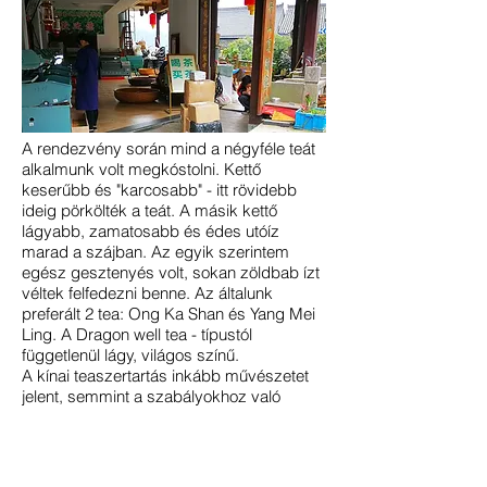
A rendezvény során mind a négyféle teát
alkalmunk volt megkóstolni. Kettő
keserűbb és "karcosabb" - itt rövidebb
ideig pörkölték a teát. A másik kettő
lágyabb, zamatosabb és édes utóíz
marad a szájban. Az egyik szerintem
egész gesztenyés volt, sokan zöldbab ízt
véltek felfedezni benne. Az általunk
preferált 2 tea: Ong Ka Shan és Yang Mei
Ling. A Dragon well tea - típustól
függetlenül lágy, világos színű.
A kínai teaszertartás inkább művészetet
jelent, semmint a szabályokhoz való
görcsös ragaszkodást - tudtuk meg.
Vezetőnk szerint a japán teaszertartástól
főleg abban különbözik a kínai, hogy a
japánoknál a szabályok betartásának, míg