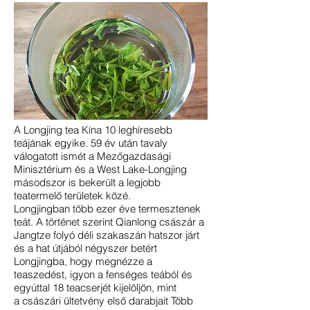
A Longjing tea Kína 10 leghíresebb
teájának egyike. 59 év után tavaly
válogatott ismét a Mezőgazdasági
Minisztérium és a West Lake-Longjing
másodszor is bekerült a legjobb
teatermelő területek közé.
Longjingban több ezer éve termesztenek
teát. A történet szerint Qianlong császár a
Jangtze folyó déli szakaszán hatszor járt
és a hat útjából négyszer betért
Longjingba, hogy megnézze a
teaszedést, igyon a fenséges teából és
egyúttal 18 teacserjét kijelöljön, mint
a császári ültetvény első darabjait Több