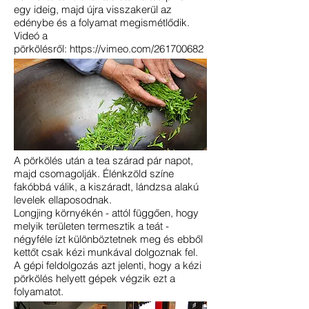
egy ideig, majd újra visszakerül az
edénybe és a folyamat megismétlődik.
Videó a
pörkölésről:
https://vimeo.com/261700682
A pörkölés után a tea szárad pár napot,
majd csomagolják. Élénkzöld színe
fakóbbá válik, a kiszáradt, lándzsa alakú
levelek ellaposodnak.
Longjing környékén - attól függően, hogy
melyik területen termesztik a teát -
négyféle ízt különböztetnek meg és ebből
kettőt csak kézi munkával dolgoznak fel.
A gépi feldolgozás azt jelenti, hogy a kézi
pörkölés helyett gépek végzik ezt a
folyamatot.