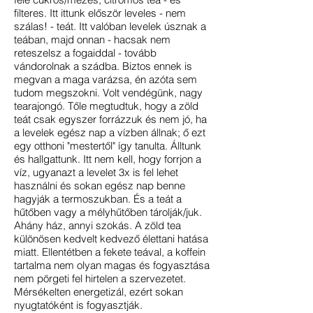
filteres. Itt ittunk először leveles - nem
szálas! - teát. Itt valóban levelek úsznak a
teában, majd onnan - hacsak nem
reteszelsz a fogaiddal - tovább
vándorolnak a szádba. Biztos ennek is
megvan a maga varázsa, én azóta sem
tudom megszokni. Volt vendégünk, nagy
tearajongó. Tőle megtudtuk, hogy a zöld
teát csak egyszer forrázzuk és nem jó, ha
a levelek egész nap a vízben állnak; ő ezt
egy otthoni "mestertől" így tanulta. Álltunk
és hallgattunk. Itt nem kell, hogy forrjon a
víz, ugyanazt a levelet 3x is fel lehet
használni és sokan egész nap benne
hagyják a termoszukban. És a teát a
hűtőben vagy a mélyhűtőben tárolják/juk.
Ahány ház, annyi szokás. A zöld tea
különösen kedvelt kedvező élettani hatása
miatt. Ellentétben a fekete teával, a koffein
tartalma nem olyan magas és fogyasztása
nem pörgeti fel hirtelen a szervezetet.
Mérsékelten energetizál, ezért sokan
nyugtatóként is fogyasztják.