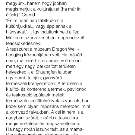
megyünk, hanem hogy jobban
megismerjük a kultúrájukat (ha már itt
élünk)." Csend.
"Én minden nap találkozom a
kultúrájukkal....vagy épp annak a
hiányával.".... Így indultunk neki a Tea
Múzeum szervezésében megrendezett
teacsipkedésnek.
A teaszüret a múzeum Dragon Well -
Longjing központjában volt. Ha másért
nem, már ezért is érdemes volt eljönni,
mert egy nagy, parkosított területen
helyezkedik el Shuangfen faluban,
egy domb tetején, gyönyörű
természeti környezetben. A területen a
kiállító- és konferencia termek, pavilonok
és teakóstoló épületek mellett
természetesen ültetvények is vannak, bár
közel sem olyan impozáns méretben, mint
a környező falvakban. A cél itt nem is a
nagybani szüret, inkább a teakultúra
megismertetése és megszerettetése.
Ha nagy ritkán iszunk teát, az a mama-
féle cukros/mézes, citromos tea - és