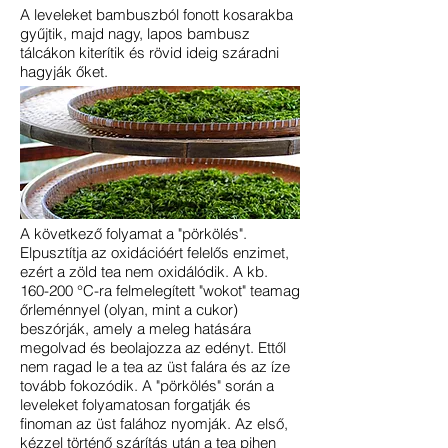
A leveleket bambuszból fonott kosarakba
gyűjtik, majd nagy, lapos bambusz
tálcákon kiterítik és rövid ideig száradni
hagyják őket.
A következő folyamat a "pörkölés".
Elpusztítja az oxidációért felelős enzimet,
ezért a zöld tea nem oxidálódik. A kb.
160-200 °C-ra felmelegített "wokot" teamag
őrleménnyel (olyan, mint a cukor)
beszórják, amely a meleg hatására
megolvad és beolajozza az edényt. Ettől
nem ragad le a tea az üst falára és az íze
tovább fokozódik. A "pörkölés" során a
leveleket folyamatosan forgatják és
finoman az üst falához nyomják. Az első,
kézzel történő szárítás után a tea pihen