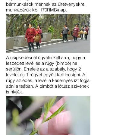
bérmunkások mennek az ültetvényekre,
munkabérük kb. 170RMB/nap.
A csipkedésnél ügyelni kell arra, hogy a
leszedett levél és a rügy (bimbó) ne
sérüljön. Errefelé az a szabály, hogy 2
levelet és 1 rügyet együtt kell lecsípni. A
rügy az édes, a levél a kesernyés ízt fogja
adni a teában. A bimbót a lótusz szívének
is hívják.