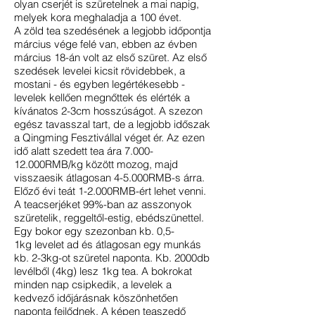
olyan cserjét is szüretelnek a mai napig,
melyek kora meghaladja a 100 évet.
A zöld tea szedésének a legjobb időpontja
március vége felé van, ebben az évben
március 18-án volt az első szüret. Az első
szedések levelei kicsit rövidebbek, a
mostani - és egyben legértékesebb -
levelek kellően megnőttek és elérték a
kívánatos 2-3cm hosszúságot. A szezon
egész tavasszal tart, de a legjobb időszak
a Qingming Fesztivállal véget ér. Az ezen
idő alatt szedett tea ára 7.000-
12.000RMB/kg között mozog, majd
visszaesik átlagosan 4-5.000RMB-s árra.
Előző évi teát 1-2.000RMB-ért lehet venni.
A teacserjéket 99%-ban az asszonyok
szüretelik, reggeltől-estig, ebédszünettel.
Egy bokor egy szezonban kb. 0,5-
1kg levelet ad és átlagosan egy munkás
kb. 2-3kg-ot szüretel naponta. Kb. 2000db
levélből (4kg) lesz 1kg tea. A bokrokat
minden nap csipkedik, a levelek a
kedvező időjárásnak köszönhetően
naponta fejlődnek. A képen teaszedő