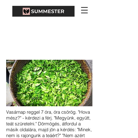
A DRAGON WELL
ZÖLD TEA
Vasárnap reggel 7 óra, óra csörög. "Hova
mész?" - kérdezi a férj. "Megyünk, együtt,
teát szüretelni." Dörmögés, átfordul a
másik oldalára, majd jön a kérdés: "Minek,
nem is rajongunk a teáért?" "Nem azért