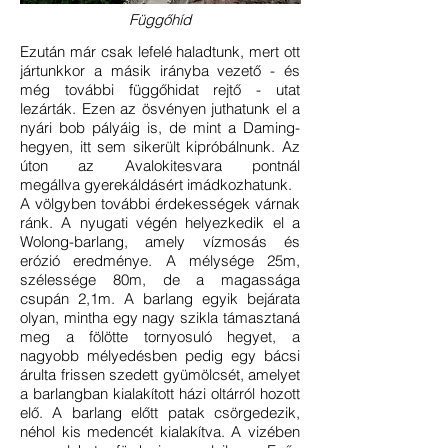
Függőhíd
Ezután már csak lefelé haladtunk, mert ott
jártunkkor a másik irányba vezető - és
még további függőhidat rejtő - utat
lezárták. Ezen az ösvényen juthatunk el a
nyári bob pályáig is, de mint a Daming-
hegyen, itt sem sikerült kipróbálnunk. Az
úton az Avalokitesvara pontnál
megállva gyerekáldásért imádkozhatunk.
A völgyben további érdekességek várnak
ránk. A nyugati végén helyezkedik el a
Wolong-barlang, amely vízmosás és
erózió eredménye. A mélysége 25m,
szélessége 80m, de a magassága
csupán 2,1m. A barlang egyik bejárata
olyan, mintha egy nagy szikla támasztaná
meg a fölötte tornyosuló hegyet, a
nagyobb mélyedésben pedig egy bácsi
árulta frissen szedett gyümölcsét, amelyet
a barlangban kialakított házi oltárról hozott
elő. A barlang előtt patak csörgedezik,
néhol kis medencét kialakítva. A vizében