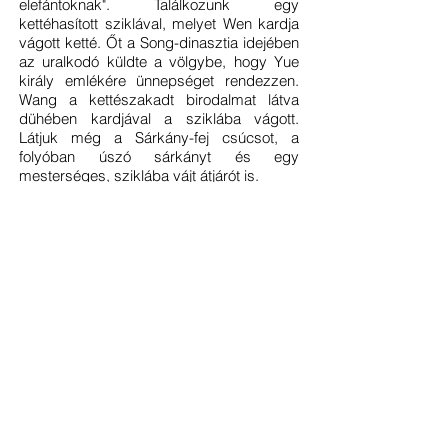
elefántoknak". Találkozunk egy
kettéhasított sziklával, melyet Wen kardja
vágott ketté. Őt a Song-dinasztia idejében
az uralkodó küldte a völgybe, hogy Yue
király emlékére ünnepséget rendezzen.
Wang a kettészakadt birodalmat látva
dühében kardjával a sziklába vágott.
Látjuk még a Sárkány-fej csúcsot, a
folyóban úszó sárkányt és egy
mesterséges, sziklába vájt átjárót is.