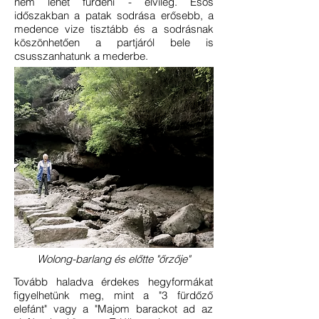
nem lehet fürdeni - elvileg. Esős
időszakban a patak sodrása erősebb, a
medence vize tisztább és a sodrásnak
köszönhetően a partjáról bele is
csusszanhatunk a mederbe.
Wolong-barlang és előtte "őrzője"
Tovább haladva érdekes hegyformákat
figyelhetünk meg, mint a "3 fürdőző
elefánt" vagy a "Majom barackot ad az