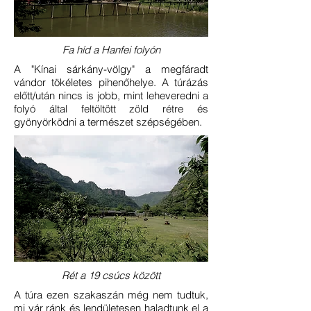
Fa híd a Hanfei folyón
A "Kínai sárkány-völgy" a megfáradt
vándor tökéletes pihenőhelye. A túrázás
előtt/után nincs is jobb, mint leheveredni a
folyó által feltöltött zöld rétre és
gyönyörködni a természet szépségében.
Rét a 19 csúcs között
A túra ezen szakaszán még nem tudtuk,
mi vár ránk és lendületesen haladtunk el a