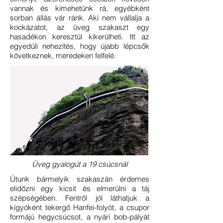
vannak és kimehetünk rá, egyébként
sorban állás vár ránk. Aki nem vállalja a
kockázatot, az üveg szakaszt egy
hasadékon keresztül kikerülheti. Itt az
egyedüli nehezítés, hogy újabb lépcsők
következnek, meredeken felfelé.
Üveg gyalogút a 19 csúcsnál
Útunk bármelyik szakaszán érdemes
elidőzni egy kicsit és elmerülni a táj
szépségében. Fentről jól láthatjuk a
kígyóként tekergő Hanfei-folyót, a csupor
formájú hegycsúcsot, a nyári bob-pályát