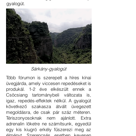
gyalogút.
Sárkány-gyalogút
Több fórumon is szerepelt a híres kínai
üvegjárda, amely viccesen repedéseket is
produkál. 1-2 éve elkészült ennek a
Csöcsiang tartománybeli változata is,
igaz, repedés-effektek nélkül. A gyalogút
következő szakasza átvált üvegezett
megoldásra, de csak pár száz méteren.
Tériszonyosoknak nem ajánlott. Extra
adrenalin löketre ne számítsunk, egyedül
egy kis kiugró erkély fűszerezi meg az
élményt. Szerencsés esetben kevesen