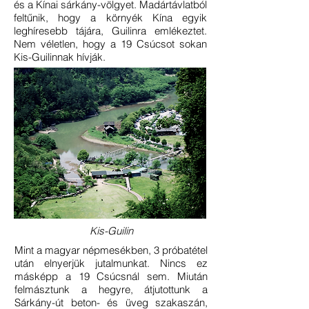
és a Kínai sárkány-völgyet. Madártávlatból
feltűnik, hogy a környék Kína egyik
leghíresebb tájára, Guilinra emlékeztet.
Nem véletlen, hogy a 19 Csúcsot sokan
Kis-Guilinnak hívják.
Kis-Guilin
Mint a magyar népmesékben, 3 próbatétel
után elnyerjük jutalmunkat. Nincs ez
másképp a 19 Csúcsnál sem. Miután
felmásztunk a hegyre, átjutottunk a
Sárkány-út beton- és üveg szakaszán,