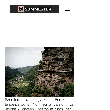
SHIJIUFENG, CSÚCSOK
SHAOXINGBAN
Szeretem a hegyeket. Persze a
tengerpartot is. No meg a Balatont. Ez
utóbbit különösen. Balaton itt nincs, hegy