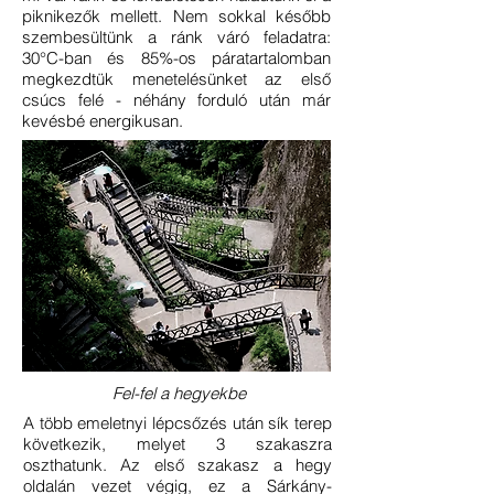
piknikezők mellett. Nem sokkal később
szembesültünk a ránk váró feladatra:
30°C-ban és 85%-os páratartalomban
megkezdtük menetelésünket az első
csúcs felé - néhány forduló után már
kevésbé energikusan.
Fel-fel a hegyekbe
A több emeletnyi lépcsőzés után sík terep
következik, melyet 3 szakaszra
oszthatunk. Az első szakasz a hegy
oldalán vezet végig, ez a Sárkány-